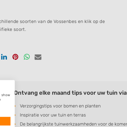
chillende soorten van de Vossenbes en klik op de
fieke soort.
en
Delen
Delen
Delen
Delen
via
via
via
via
ook
tter
Linkedin
Pinterest
Whatsapp
email
Ontvang elke maand tips voor uw tuin vi
e, show
e
Verzorgingstips voor bomen en planten
Inspiratie voor uw tuin en terras
De belangrijkste tuinwerkzaamheden voor de kom