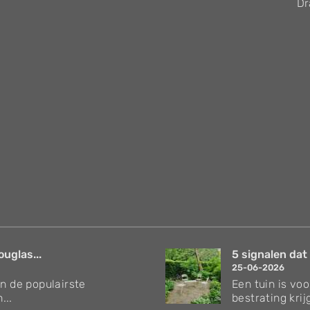
Dr
uglas...
5 signalen dat h
25-06-2026
an de populairste
Een tuin is vo
...
bestrating krijg