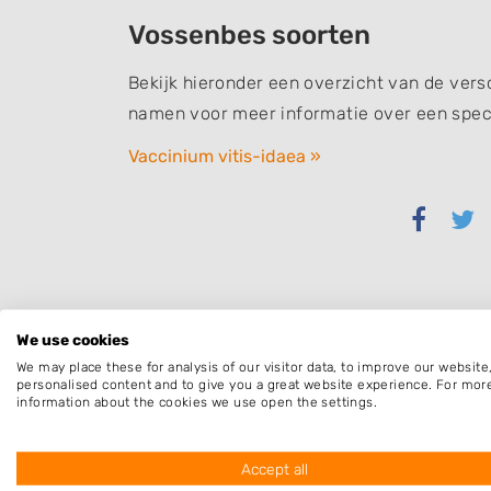
Vossenbes soorten
Bekijk hieronder een overzicht van de vers
namen voor meer informatie over een speci
Vaccinium vitis-idaea »
Delen
Del
via
via
Faceb
Twi
We use cookies
We may place these for analysis of our visitor data, to improve our websit
personalised content and to give you a great website experience. For mor
information about the cookies we use open the settings.
Accept all