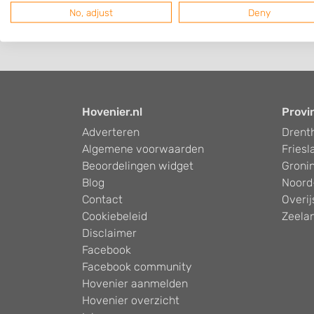
No, adjust
Deny
Hovenier.nl
Provi
Adverteren
Drent
Algemene voorwaarden
Friesl
Beoordelingen widget
Groni
Blog
Noord
Contact
Overij
Cookiebeleid
Zeela
Disclaimer
Facebook
Facebook community
Hovenier aanmelden
Hovenier overzicht