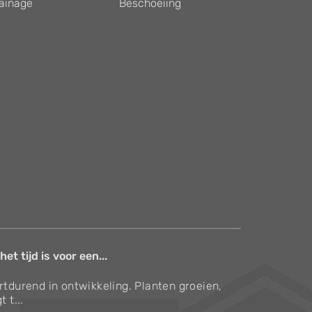
ainage
Beschoeiing
et tijd is voor een...
ortdurend in ontwikkeling. Planten groeien,
t t...