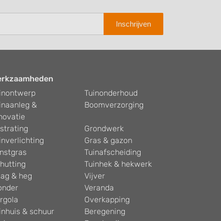
Inschrijven
erkzaamheden
inontwerp
Tuinonderhoud
inaanleg &
Boomverzorging
novatie
strating
Grondwerk
inverlichting
Gras & gazon
nstgras
Tuinafscheiding
hutting
Tuinhek & hekwerk
ag & heg
Vijver
onder
Veranda
rgola
Overkapping
inhuis & schuur
Beregening