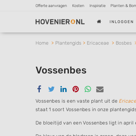
Offerte aanvragen
Kosten
Inspiratie
Planten & Bo
INLOGGEN
Home
Plantengids
Ericaceae
Bosbes
Vossenbes
Delen
Delen
Delen
Delen
Delen
Delen
via
via
via
via
via
via
Vossenbes is een vaste plant uit de
Ericac
Facebook
Twitter
Linkedin
Pinterest
Whatsapp
email
staat 1 soort Vossenbes in onze plantengids
De bloeitijd van een Vossenbes ligt in april