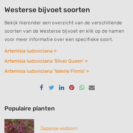
Westerse bijvoet soorten
Bekijk hieronder een overzicht van de verschillende
soorten van de Westerse bijvoet en klik op de namen
voor meer informatie over een specifieke soort.
Artemisia ludoviciana »
Artemisia ludoviciana 'Silver Queen' »
Artemisia ludoviciana 'Valerie Finnis' »
Delen
Delen
Delen
Delen
Delen
Delen
via
via
via
via
via
via
Facebook
Twitter
Linkedin
Pinterest
Whatsapp
email
Populaire planten
Japanse esdoorn