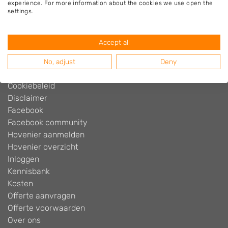
experience. For more information about the cookies we use open the
Hovenier.nl
settings.
Adverteren
Algemene voorwaarden
Accept all
Beoordelingen widget
Blog
No, adjust
Deny
Contact
Cookiebeleid
Disclaimer
Facebook
Facebook community
Hovenier aanmelden
Hovenier overzicht
Inloggen
Kennisbank
Kosten
Offerte aanvragen
Offerte voorwaarden
Over ons