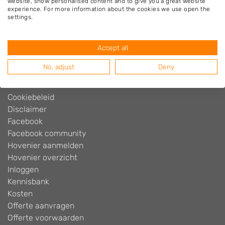
website, show personalised content and to give you a great website
experience. For more information about the cookies we use open the
settings.
Hovenier.nl
Adverteren
Accept all
Algemene voorwaarden
Beoordelingen widget
No, adjust
Deny
Blog
Contact
Cookiebeleid
Disclaimer
Facebook
Facebook community
Hovenier aanmelden
Hovenier overzicht
Inloggen
Kennisbank
Kosten
Offerte aanvragen
Offerte voorwaarden