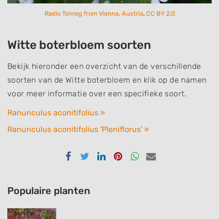
Radio Tonreg from Vienna, Austria
,
CC BY 2.0
Witte boterbloem soorten
Bekijk hieronder een overzicht van de verschillende
soorten van de Witte boterbloem en klik op de namen
voor meer informatie over een specifieke soort.
Ranunculus aconitifolius »
Ranunculus aconitifolius 'Pleniflorus' »
Delen
Delen
Delen
Delen
Delen
Delen
via
via
via
via
via
via
Facebook
Twitter
Linkedin
Pinterest
Whatsapp
email
Populaire planten