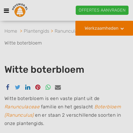
OFFERTES AANVRAGEN
Werkzaamheden
Home
Plantengids
Ranunculaceae
Boterbloem
Witte boterbloem
Witte boterbloem
Delen
Delen
Delen
Delen
Delen
Delen
via
via
via
via
via
via
Facebook
Twitter
Linkedin
Pinterest
Whatsapp
email
Witte boterbloem is een vaste plant uit de
Ranunculaceae
familie en het geslacht
Boterbloem
(Ranunculus)
en er staan 2 verschillende soorten in
onze plantengids.