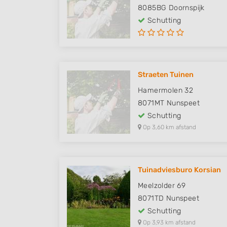
8085BG
Doornspijk
Schutting
Straeten Tuinen
Hamermolen 32
8071MT
Nunspeet
Schutting
Op 3,60 km afstand
Tuinadviesburo Korsian
Meelzolder 69
8071TD
Nunspeet
Schutting
Op 3,93 km afstand