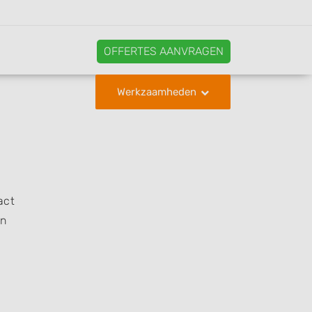
OFFERTES AANVRAGEN
Werkzaamheden
act
en