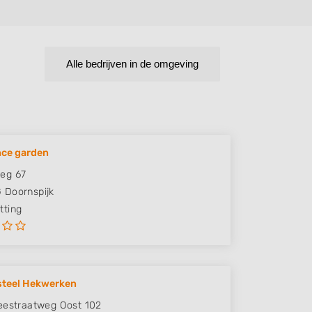
Alle bedrijven in de omgeving
nce garden
eg 67
G
Doornspijk
ting
steel Hekwerken
eestraatweg Oost 102