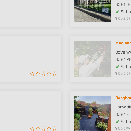
8081LE
Schut
Op 2,89
Maclean
Bovenw
8084P
Schut
Op 3,89
Berghor
Lomodi
8084E
Schut
Op 3,99