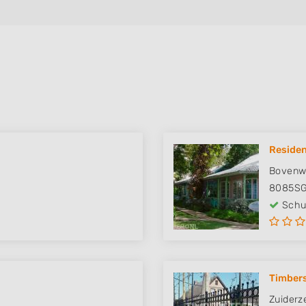
Reside
Bovenw
8085S
Schut
Timber
Zuiderz