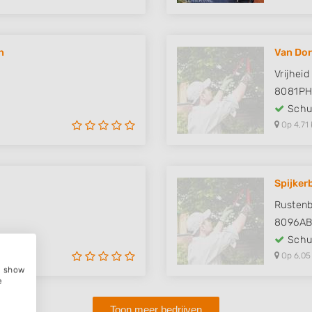
n
Van Dor
Vrijheid
8081P
Schut
Op 4,71 
Spijker
Rusten
8096A
Schut
Op 6,05
e, show
e
Toon meer bedrijven