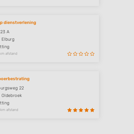
p dienstverlening
 23 A
H
Elburg
ting
km afstand
boerbestrating
burgsweg 22
B
Oldebroek
ting
 km afstand