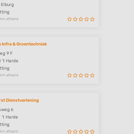
Elburg
ting
 km afstand
 Infra & Groentechniek
eg 9 F
B
't Harde
ting
 km afstand
st Dienstverlening
sweg 6
T
't Harde
ting
 km afstand