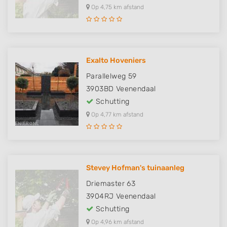
Op 4,75 km afstand
Exalto Hoveniers
Parallelweg 59
3903BD
Veenendaal
Schutting
Op 4,77 km afstand
Stevey Hofman's tuinaanleg
Driemaster 63
3904RJ
Veenendaal
Schutting
Op 4,96 km afstand