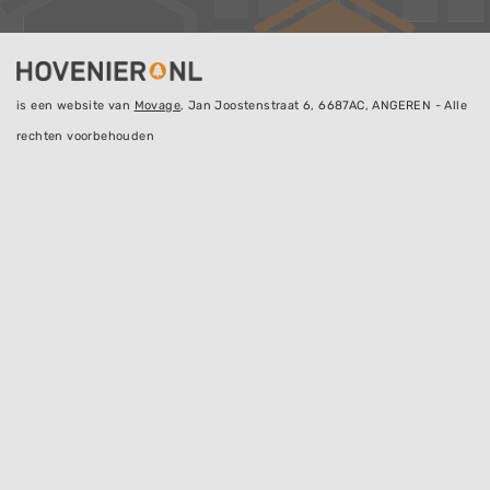
is een website van
Movage
, Jan Joostenstraat 6, 6687AC, ANGEREN - Alle
rechten voorbehouden