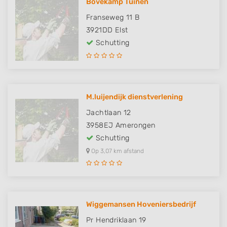
Bovekamp Tuinen
Franseweg 11 B
3921DD
Elst
Schutting
M.luijendijk dienstverlening
Jachtlaan 12
3958EJ
Amerongen
Schutting
Op 3,07 km afstand
Wiggemansen Hoveniersbedrijf
Pr Hendriklaan 19