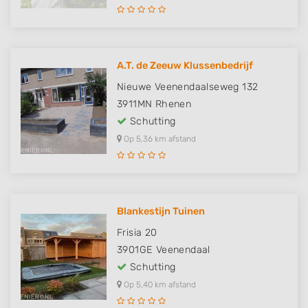
A.T. de Zeeuw Klussenbedrijf
Nieuwe Veenendaalseweg 132
3911MN
Rhenen
Schutting
Op 5,36 km afstand
Blankestijn Tuinen
Frisia 20
3901GE
Veenendaal
Schutting
Op 5,40 km afstand