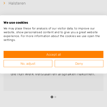
Halsteren
We use cookies
Deze mensen gingen u voor
We may place these for analysis of our visitor data, to improve our
website, show personalised content and to give you a great website
experience. For more information about the cookies we use open the
settings.
Richard Jullien Trip
Accept all
Bedrijf:
WB Grondwerken B.V.
No, adjust
Deny
Hele fijne samenwerking met harde werkers
die hun werk verstaan en afspraken nakomen.