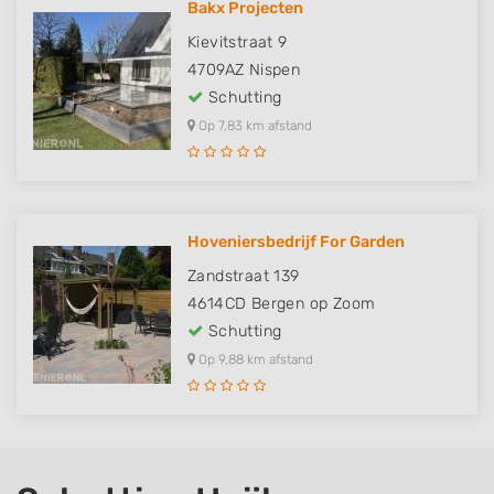
Bakx Projecten
Kievitstraat 9
4709AZ
Nispen
Schutting
Op 7,83 km afstand
Hoveniersbedrijf For Garden
Zandstraat 139
4614CD
Bergen op Zoom
Schutting
Op 9,88 km afstand