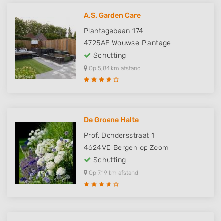
A.S. Garden Care
Plantagebaan 174
4725AE
Wouwse Plantage
Schutting
Op 5,84 km afstand
De Groene Halte
Prof. Dondersstraat 1
4624VD
Bergen op Zoom
Schutting
Op 7,19 km afstand