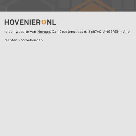
is een website van
Movage
, Jan Joostenstraat 6, 6687AC, ANGEREN - Alle
rechten voorbehouden