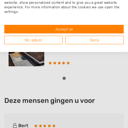
website, show personalised content and to give you a great website
experience. For more information about the cookies we use open the
Populaire hoveniers
settings.
Accept all
FZ Hoveniers
No, adjust
Deny
Departementsstraat 21
9981GA
Uithuizen
Deze mensen gingen u voor
Bert