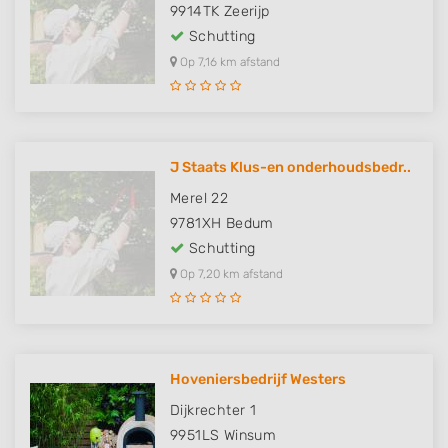
9914TK
Zeerijp
Schutting
Op 7,16 km afstand
J Staats Klus-en onderhoudsbedr..
Merel 22
9781XH
Bedum
Schutting
Op 7,20 km afstand
Hoveniersbedrijf Westers
Dijkrechter 1
9951LS
Winsum