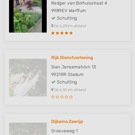
Redger van Bolhuisstraat 4
9989EV
Warffum
Schutting
Op 6,28 km afstand
Rijk Dienstverlening
Sien Jensemahörn 13
9921RR
Stedum
Schutting
Op 6,35 km afstand
Dijkema Zeerijp
Groeveweg 1