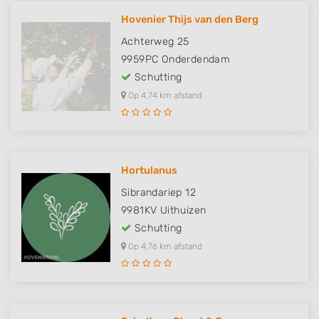
Hovenier Thijs van den Berg
Achterweg 25
9959PC
Onderdendam
Schutting
Op 4,74 km afstand
Hortulanus
Sibrandariep 12
9981KV
Uithuizen
Schutting
Op 4,76 km afstand