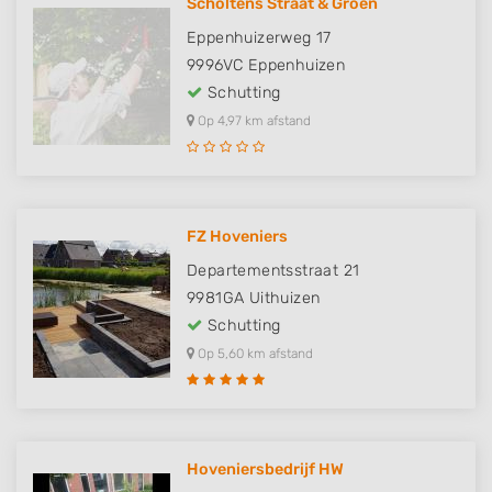
Scholtens Straat & Groen
Eppenhuizerweg 17
9996VC
Eppenhuizen
Schutting
Op 4,97 km afstand
FZ Hoveniers
Departementsstraat 21
9981GA
Uithuizen
Schutting
Op 5,60 km afstand
Hoveniersbedrijf HW