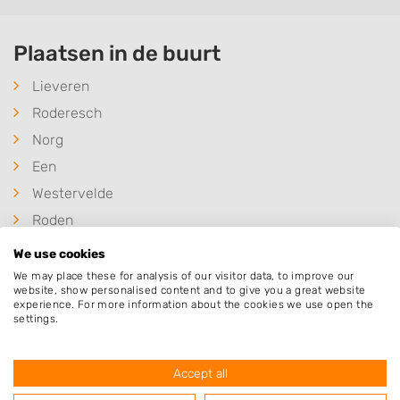
Plaatsen in de buurt
Lieveren
Roderesch
Norg
Een
Westervelde
Roden
Peest
We use cookies
Zuidvelde
We may place these for analysis of our visitor data, to improve our
website, show personalised content and to give you a great website
Nieuw-Roden
experience. For more information about the cookies we use open the
settings.
Bunne
Foxwolde
Accept all
Winde