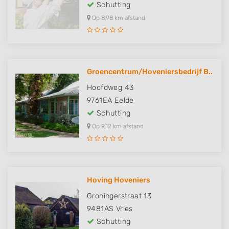
Schutting
Op 8,98 km afstand
Groencentrum/Hoveniersbedrijf B..
Hoofdweg 43
9761EA
Eelde
Schutting
Op 9,12 km afstand
Hoving Hoveniers
Groningerstraat 13
9481AS
Vries
Schutting