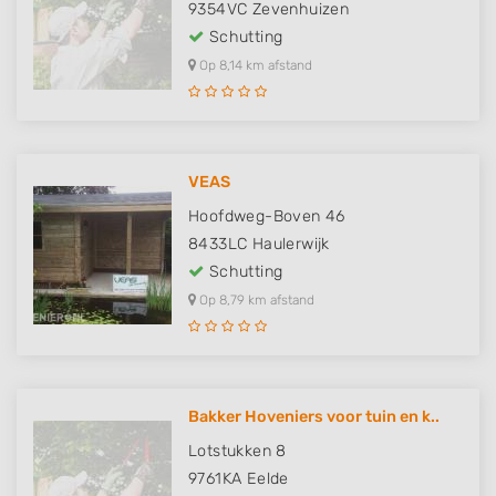
9354VC
Zevenhuizen
Schutting
Op 8,14 km afstand
VEAS
Hoofdweg-Boven 46
8433LC
Haulerwijk
Schutting
Op 8,79 km afstand
Bakker Hoveniers voor tuin en k..
Lotstukken 8
9761KA
Eelde