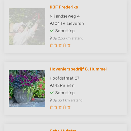
KBF Frederiks
Nijlandseweg 4
9304TR
Lieveren
Schutting
Op 2,53 km afstand
Hoveniersbedrijf G. Hummel
Hoofdstraat 27
9342PB
Een
Schutting
Op 3,91 km afstand