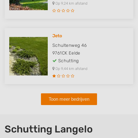
Op 9,24 km afstand
Jeto
Schultenweg 46
9761CK
Eelde
Schutting
Op 9,44 km afstand
Toon meer bedrijven
Schutting Langelo