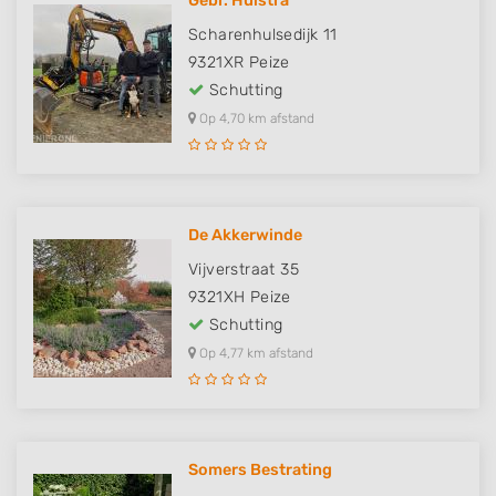
Gebr. Huistra
Scharenhulsedijk 11
9321XR
Peize
Schutting
Op 4,70 km afstand
De Akkerwinde
Vijverstraat 35
9321XH
Peize
Schutting
Op 4,77 km afstand
Somers Bestrating