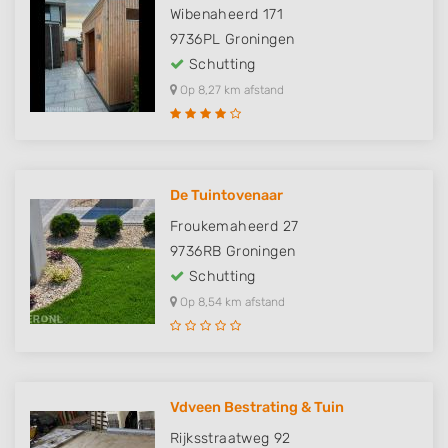
Wibenaheerd 171
9736PL
Groningen
Schutting
Op 8,27 km afstand
De Tuintovenaar
Froukemaheerd 27
9736RB
Groningen
Schutting
Op 8,54 km afstand
Vdveen Bestrating & Tuin
Rijksstraatweg 92