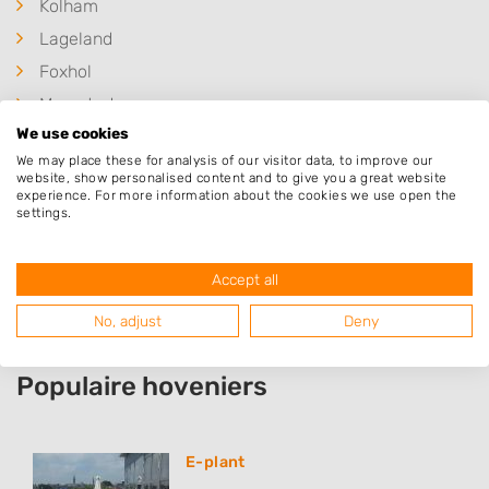
Kolham
Lageland
Foxhol
Meerstad
We use cookies
Waterhuizen
We may place these for analysis of our visitor data, to improve our
Froombosch
website, show personalised content and to give you a great website
experience. For more information about the cookies we use open the
Hoogezand
settings.
Luddeweer
Garmerwolde
Accept all
No, adjust
Deny
Populaire hoveniers
E-plant