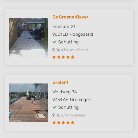
De Groene Klaver
Foxham 21
9601LD
Hoogezand
Schutting
Op 4,54 km afstand
E-plant
Woldweg 74
9734AE
Groningen
Schutting
Op 6,11 km afstand