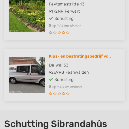
Feytsmastrjitte 13
9172NR
Ferwert
Schutting
Op 7,84 km afstand
Klus- en bestratingsbedrijf vd..
De Wâl 53
9269RB
Feanwâlden
Schutting
Op 9,48 km afstand
Schutting Sibrandahûs