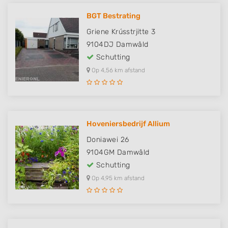
BGT Bestrating
Griene Krússtrjitte 3
9104DJ
Damwâld
Schutting
Op 4,56 km afstand
Hoveniersbedrijf Allium
Doniawei 26
9104GM
Damwâld
Schutting
Op 4,95 km afstand