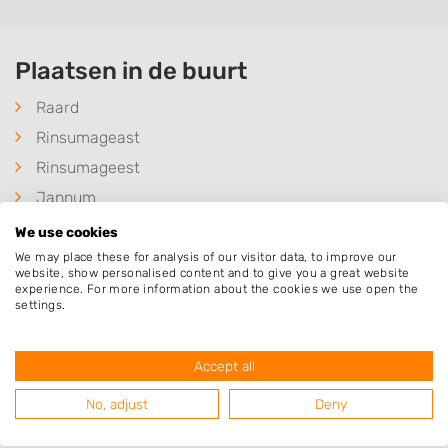
Plaatsen in de buurt
Raard
Rinsumageast
Rinsumageest
Jannum
Lichtaard
We use cookies
Bornwird
We may place these for analysis of our visitor data, to improve our
website, show personalised content and to give you a great website
Reitsum
experience. For more information about the cookies we use open the
settings.
Foudgum
Jislum
Accept all
Burdaard
No, adjust
Deny
Ginnum
Damwâld