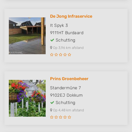
De Jong Infraservice
It Spyk 3
9111HT
Burdaard
Schutting
Op 3,96 km afstand
Prins Groenbeheer
Standermûne 7
9102EJ
Dokkum
Schutting
Op 4,48 km afstand