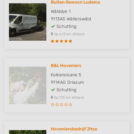
Buiten Gewoon Ludema
Wâlddyk 1
9113AS
Wâlterswâld
Schutting
Op 6,13 km afstand
B&L Hoveniers
Kolkensloane 5
9114AG
Driezum
Schutting
Op 7,15 km afstand
Hoveniersbedrijf Jitse