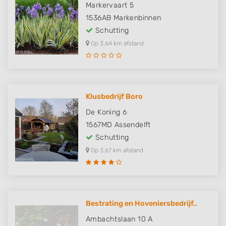
Markervaart 5
1536AB
Markenbinnen
Schutting
Op 3,64 km afstand
Klusbedrijf Boro
De Koning 6
1567MD
Assendelft
Schutting
Op 3,67 km afstand
Bestrating en Hoveniersbedrijf..
Ambachtslaan 10 A