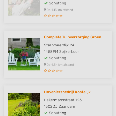
Schutting
Op 4,13 km afstand
Complete Tuinverzorging Groen
Starnmeerdijk 24
1458PM
Spijkerboor
Schutting
Op 4,54 km afstand
Hoveniersbedrijf Kostelijk
Heijermansstraat 123
1502DJ
Zaandam
Schutting