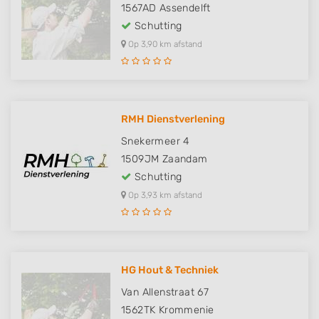
1567AD
Assendelft
Schutting
Op 3,90 km afstand
RMH Dienstverlening
Snekermeer 4
1509JM
Zaandam
Schutting
Op 3,93 km afstand
HG Hout & Techniek
Van Allenstraat 67
1562TK
Krommenie