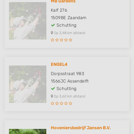
MB Gardens
Kalf 276
1509BE
Zaandam
Schutting
Op 3,48 km afstand
ENGEL4
Dorpsstraat 983
1566JC
Assendelft
Schutting
Op 3,60 km afstand
Hoveniersbedrijf Jansen B.V.