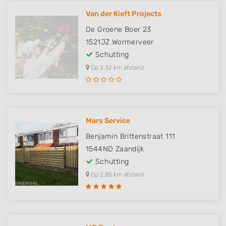
Van der Kieft Projects
De Groene Boer 23
1521JZ
Wormerveer
Schutting
Op 2,32 km afstand
Mars Service
Benjamin Brittenstraat 111
1544ND
Zaandijk
Schutting
Op 2,85 km afstand