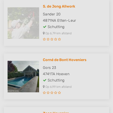
S. de Jong Allwork
Sander 20
4871NA
Etten-Leur
Schutting
Op 6,79 km afstand
Corné de Bont Hoveniers
Gors 23
4741TA
Hoeven
Schutting
Op 6,99 km afstand