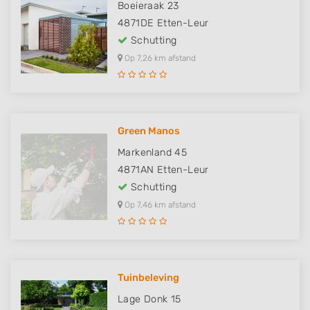
Boeieraak 23
4871DE
Etten-Leur
Schutting
Op 7,26 km afstand
Green Manos
Markenland 45
4871AN
Etten-Leur
Schutting
Op 7,46 km afstand
Tuinbeleving
Lage Donk 15