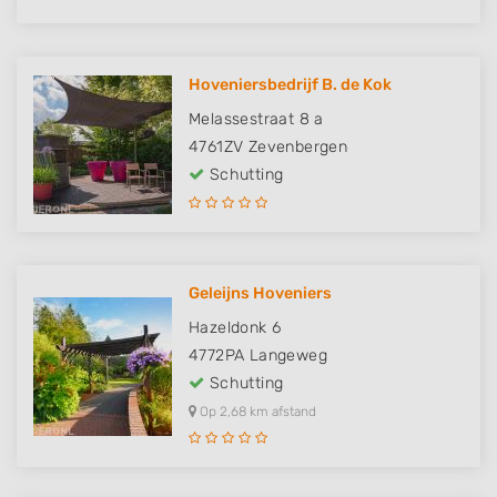
Hoveniersbedrijf B. de Kok
Melassestraat 8 a
4761ZV
Zevenbergen
Schutting
Geleijns Hoveniers
Hazeldonk 6
4772PA
Langeweg
Schutting
Op 2,68 km afstand