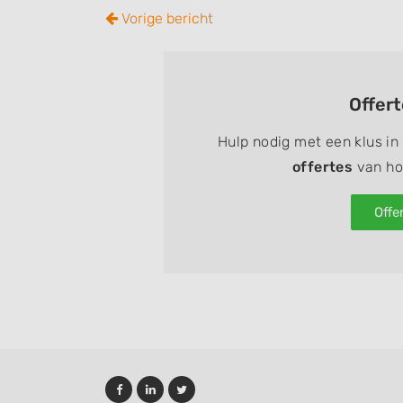
Faceb
Twi
Vorige bericht
Offer
Hulp nodig met een klus in
offertes
van hov
Offe