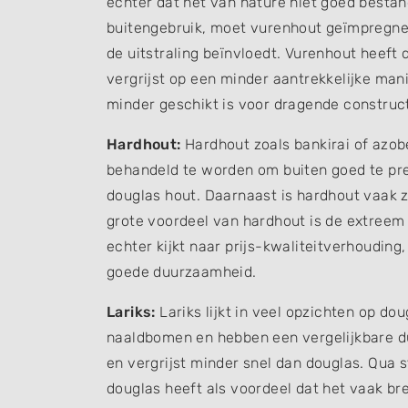
echter dat het van nature niet goed besta
buitengebruik, moet vurenhout geïmpregne
de uitstraling beïnvloedt. Vurenhout heeft 
vergrijst op een minder aantrekkelijke man
minder geschikt is voor dragende construct
Hardhout:
Hardhout zoals bankirai of azob
behandeld te worden om buiten goed te pre
douglas hout. Daarnaast is hardhout vaak 
grote voordeel van hardhout is de extreem 
echter kijkt naar prijs-kwaliteitverhoudin
goede duurzaamheid.
Lariks:
Lariks lijkt in veel opzichten op d
naaldbomen en hebben een vergelijkbare duu
en vergrijst minder snel dan douglas. Qua st
douglas heeft als voordeel dat het vaak bre