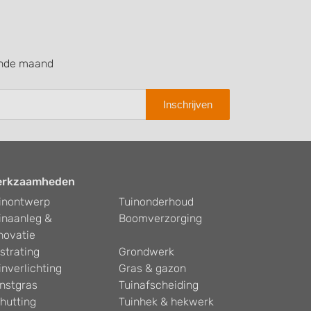
ende maand
Inschrijven
erkzaamheden
inontwerp
Tuinonderhoud
inaanleg &
Boomverzorging
novatie
strating
Grondwerk
inverlichting
Gras & gazon
nstgras
Tuinafscheiding
hutting
Tuinhek & hekwerk