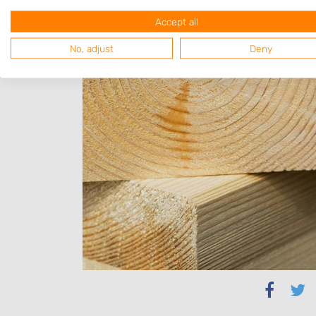
Accept all
No, adjust
Deny
Delen
Del
via
via