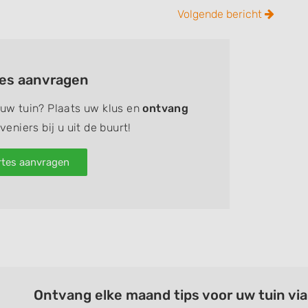
ook
tter
Linkedin
Pinterest
Whatsapp
email
Volgende bericht
tes aanvragen
 uw tuin? Plaats uw klus en
ontvang
eniers bij u uit de buurt!
rtes aanvragen
Ontvang elke maand tips voor uw tuin vi