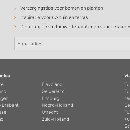
Verzorgingstips voor bomen en planten
Inspiratie voor uw tuin en terras
De belangrijkste tuinwerkzaamheden voor de kom
ncies
W
he
Flevoland
Tu
and
Gelderland
Tu
ngen
Limburg
re
-Brabant
Noord-Holland
Be
ssel
Utrecht
Tu
nd
Zuid-Holland
Ku
Sc