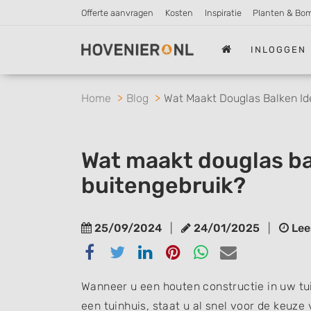
Offerte aanvragen
Kosten
Inspiratie
Planten & Bo
INLOGGEN
Home
Blog
Wat Maakt Douglas Balken Id
Wat maakt douglas ba
buitengebruik?
25/09/2024
|
24/01/2025
|
Lees
Delen
Delen
Delen
Delen
Delen
Delen
via
via
via
via
via
via
Facebook
Twitter
Linkedin
Pinterest
Whatsapp
email
Wanneer u een houten constructie in uw tui
een tuinhuis, staat u al snel voor de keuze