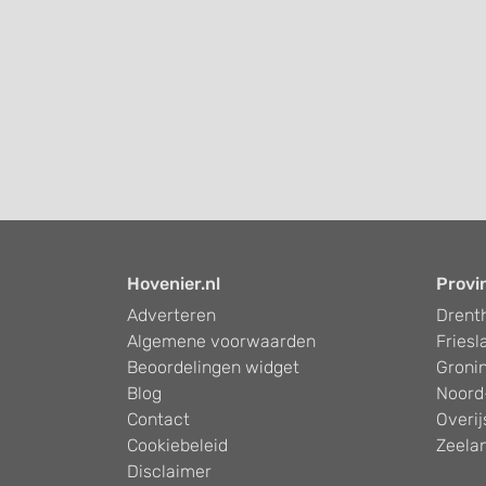
Hovenier.nl
Provi
Adverteren
Drent
Algemene voorwaarden
Friesl
Beoordelingen widget
Groni
Blog
Noord
Contact
Overij
Cookiebeleid
Zeela
Disclaimer