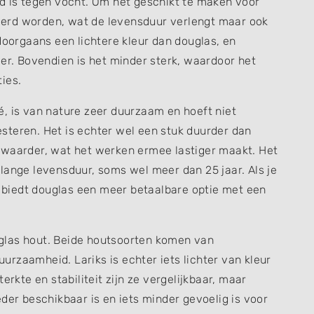
nd is tegen vocht. Om het geschikt te maken voor
erd worden, wat de levensduur verlengt maar ook
doorgaans een lichtere kleur dan douglas, en
ier. Bovendien is het minder sterk, waardoor het
ies.
é, is van nature zeer duurzaam en hoeft niet
steren. Het is echter wel een stuk duurder dan
zwaarder, wat het werken ermee lastiger maakt. Het
lange levensduur, soms wel meer dan 25 jaar. Als je
g, biedt douglas een meer betaalbare optie met een
ouglas hout. Beide houtsoorten komen van
rzaamheid. Lariks is echter iets lichter van kleur
erkte en stabiliteit zijn ze vergelijkbaar, maar
der beschikbaar is en iets minder gevoelig is voor