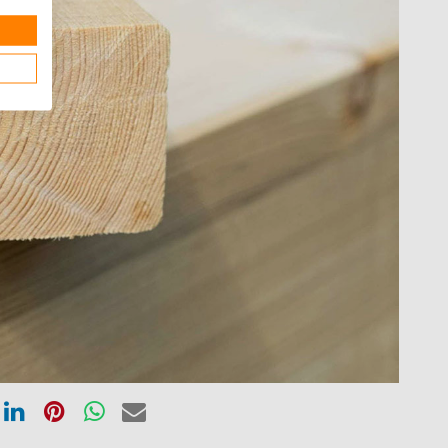
en
Delen
Delen
Delen
Delen
via
via
via
via