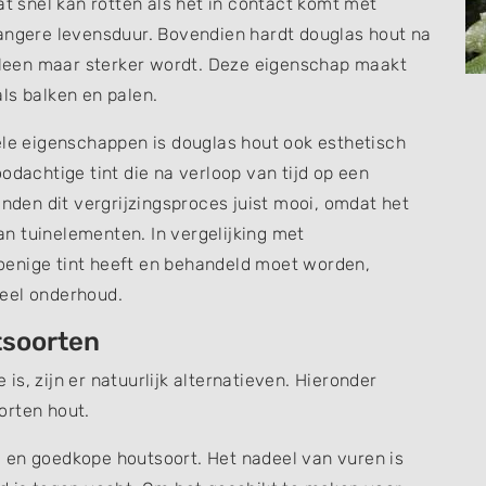
at snel kan rotten als het in contact komt met
langere levensduur. Bovendien hardt douglas hout na
alleen maar sterker wordt. Deze eigenschap maakt
ls balken en palen.
le eigenschappen is douglas hout ook esthetisch
odachtige tint die na verloop van tijd op een
inden dit vergrijzingsproces juist mooi, omdat het
aan tuinelementen. In vergelijking met
oenige tint heeft en behandeld moet worden,
eel onderhoud.
tsoorten
s, zijn er natuurlijk alternatieven. Hieronder
orten hout.
e en goedkope houtsoort. Het nadeel van vuren is