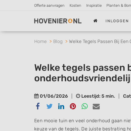
Offerte aanvragen
Kosten
Inspiratie
Planten & Bo
INLOGGEN
Home
Blog
Welke Tegels Passen Bij Een 
Welke tegels passen b
onderhoudsvriendelij
01/06/2026
|
Leestijd: 5 min.
|
Cat
Delen
Delen
Delen
Delen
Delen
Delen
via
via
via
via
via
via
Facebook
Twitter
Linkedin
Pinterest
Whatsapp
email
Een mooie tuin en veel onderhoud gaan niet 
keuze van de tegels. De juiste bestrating h