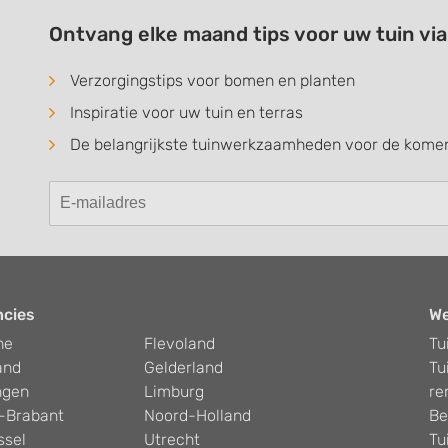
Ontvang elke maand tips voor uw tuin vi
Verzorgingstips voor bomen en planten
Inspiratie voor uw tuin en terras
De belangrijkste tuinwerkzaamheden voor de kom
ncies
W
he
Flevoland
Tu
and
Gelderland
Tu
ngen
Limburg
re
-Brabant
Noord-Holland
Be
ssel
Utrecht
Tu