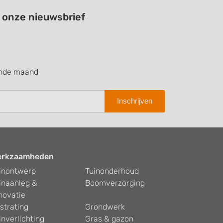
a onze nieuwsbrief
ende maand
Inschrijven
erkzaamheden
inontwerp
Tuinonderhoud
inaanleg &
Boomverzorging
novatie
strating
Grondwerk
inverlichting
Gras & gazon