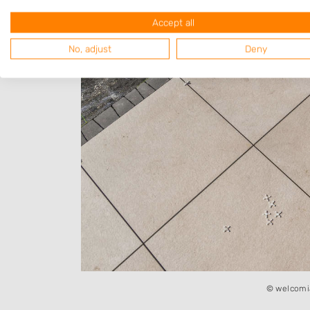
Accept all
No, adjust
Deny
© welcomi