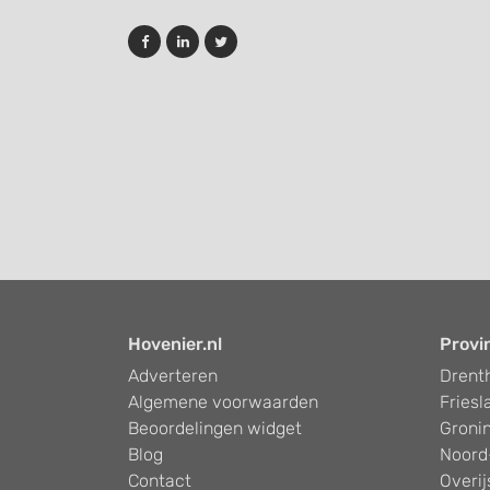
Hovenier.nl
Provi
Adverteren
Drent
Algemene voorwaarden
Friesl
Beoordelingen widget
Groni
Blog
Noord
Contact
Overij