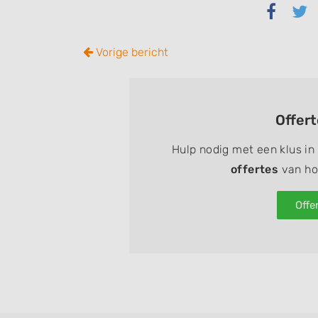
Delen
Del
via
via
Faceb
Twi
Vorige bericht
Offer
Hulp nodig met een klus in
offertes
van hov
Offe