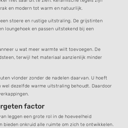
er niet saai uit te zien. Keramische tegels zijn
strak en modern tot warm en natuurlijk.
een stoere en rustige uitstraling. De grijstinten
n loungehoek en passen uitstekend bij een
anneer u wat meer warmte wilt toevoegen. De
dsteen, terwijl het materiaal aanzienlijk minder
outen vlonder zonder de nadelen daarvan. U hoeft
jl u wel dezelfde warme uitstraling behoudt. Daardoor
overkappingen.
rgeten factor
an leggen een grote rol in de hoeveelheid
 bieden onkruid alle ruimte om zich te ontwikkelen.