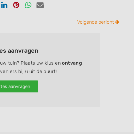
en
Delen
Delen
Delen
Delen
via
via
via
via
ook
tter
Linkedin
Pinterest
Whatsapp
email
Volgende bericht
tes aanvragen
 uw tuin? Plaats uw klus en
ontvang
eniers bij u uit de buurt!
rtes aanvragen