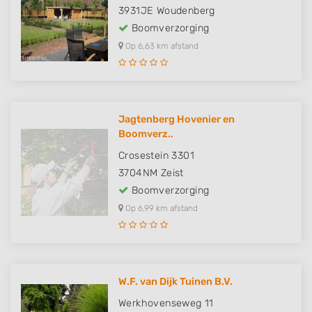
3931JE
Woudenberg
Boomverzorging
Op 6,63 km afstand
Jagtenberg Hovenier en
Boomverz..
Crosestein 3301
3704NM
Zeist
Boomverzorging
Op 6,99 km afstand
W.F. van Dijk Tuinen B.V.
Werkhovenseweg 11