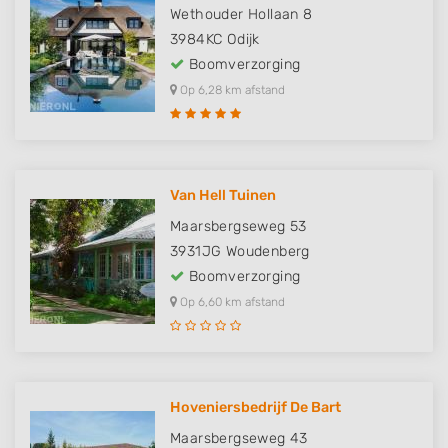
Wethouder Hollaan 8
3984KC
Odijk
Boomverzorging
Op 6,28 km afstand
Van Hell Tuinen
Maarsbergseweg 53
3931JG
Woudenberg
Boomverzorging
Op 6,60 km afstand
Hoveniersbedrijf De Bart
Maarsbergseweg 43