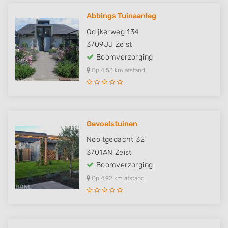
Abbings Tuinaanleg
Odijkerweg 134
3709JJ
Zeist
Boomverzorging
Op 4,53 km afstand
Gevoelstuinen
Nooitgedacht 32
3701AN
Zeist
Boomverzorging
Op 4,92 km afstand