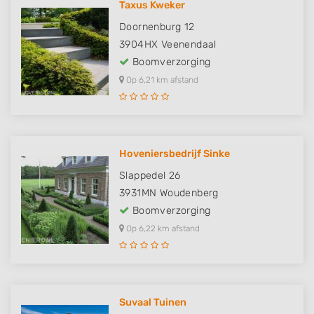
Taxus Kweker
Doornenburg 12
3904HX
Veenendaal
Boomverzorging
Op 6,21 km afstand
Hoveniersbedrijf Sinke
Slappedel 26
3931MN
Woudenberg
Boomverzorging
Op 6,22 km afstand
Suvaal Tuinen