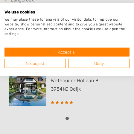
Woudenberg
We use cookies
Werkhoven
We may place these for analysis of our visitor data, to improve our
website, show personalised content and to give you a great website
experience. For more information about the cookies we use open the
settings.
Populaire hoveniers
Accept all
No, adjust
Deny
Suvaal Tuinen
Wethouder Hollaan 8
3984KC
Odijk