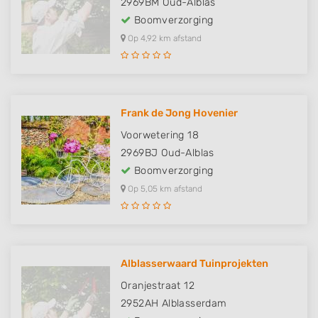
2969BM
Oud-Alblas
Boomverzorging
Op 4,92 km afstand
Frank de Jong Hovenier
Voorwetering 18
2969BJ
Oud-Alblas
Boomverzorging
Op 5,05 km afstand
Alblasserwaard Tuinprojekten
Oranjestraat 12
2952AH
Alblasserdam