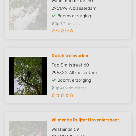
Waalsmondelaan 30
2951AW
Alblasserdam
Boomverzorging
Op 4,71 km afstand
Dutch treeworker
Fop Smitstraat 60
2953XG
Alblasserdam
Boomverzorging
Op 4,89 km afstand
Wilmer de Ruijter Hoveniersbedr..
Westeinde 59