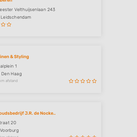
 Beren
ester Velthuijsenlaan 243
Leidschendam
uinen & Styling
alplein 1
Den Haag
km afstand
udsbedrijf J.R. de Nocke..
raat 20
Voorburg