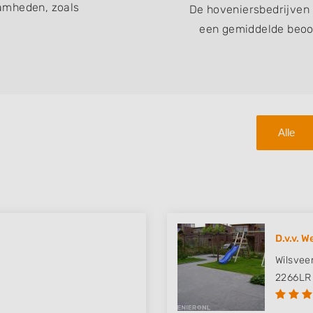
amheden, zoals
De hoveniersbedrijven
een gemiddelde beoor
Alle
D.v.v. W
Wilsvee
2266LR