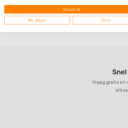
Op 1,98 km afstand
Accept all
No, adjust
Deny
Snel
Vraag gratis en
ontva