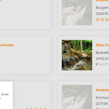
n
Groene
Burgeme
2262VK
nontwerp
Ellen T
Basketb
2492VC
Op 0,71 
Onderho
e, show
Emmast
e
2271SR