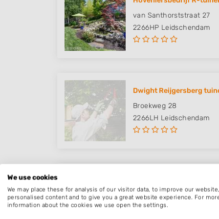
Hoveniersbedrijf R-tuine
van Santhorststraat 27
2266HP
Leidschendam
Dwight Reijgersberg tui
Broekweg 28
2266LH
Leidschendam
We use cookies
Nederhof Hoveniers
We may place these for analysis of our visitor data, to improve our websit
Tauber 19
personalised content and to give you a great website experience. For mor
information about the cookies we use open the settings.
2491DB
Den Haag