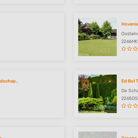
Hovenie
Oostein
2266HK
ndschap..
Ed Bol 
De Scha
2265DS