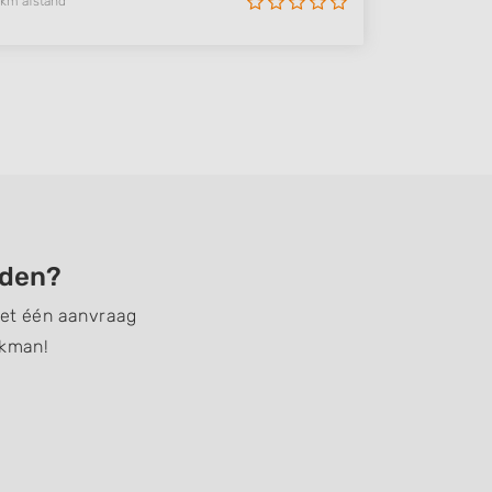
 km afstand
nden?
Met één aanvraag
akman!