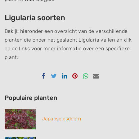
Ligularia soorten
Bekijk hieronder een overzicht van de verschillende
planten die onder het geslacht Ligularia vallen en klik
op de links voor meer informatie over een specifieke
plant:
Delen
Delen
Delen
Delen
Delen
Delen
via
via
via
via
via
via
Facebook
Twitter
Linkedin
Pinterest
Whatsapp
email
Populaire planten
Japanse esdoorn