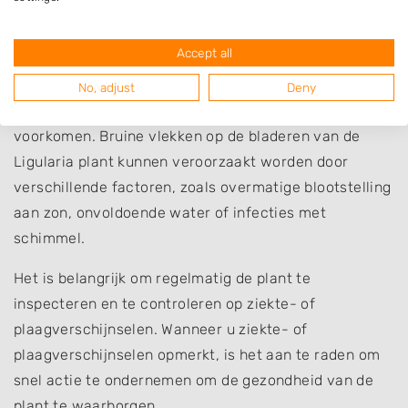
Bruine vlekken op het blad van de Ligularia is een
Accept all
veelvoorkomende ziekte. Wanneer u dit opmerkt, is
het belangrijk om het beschadigde blad zo snel
No, adjust
Deny
mogelijk te verwijderen om verdere verspreiding te
voorkomen. Bruine vlekken op de bladeren van de
Ligularia plant kunnen veroorzaakt worden door
verschillende factoren, zoals overmatige blootstelling
aan zon, onvoldoende water of infecties met
schimmel.
Het is belangrijk om regelmatig de plant te
inspecteren en te controleren op ziekte- of
plaagverschijnselen. Wanneer u ziekte- of
plaagverschijnselen opmerkt, is het aan te raden om
snel actie te ondernemen om de gezondheid van de
plant te waarborgen.