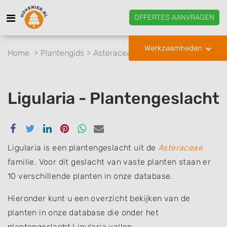
OFFERTES AANVRAGEN
Werkzaamheden
Home
Plantengids
Asteraceae
Ligularia
Ligularia - Plantengeslacht
Delen
Delen
Delen
Delen
Delen
Delen
via
via
via
via
via
via
Facebook
Twitter
Linkedin
Pinterest
Whatsapp
email
Ligularia is een plantengeslacht uit de
Asteraceae
familie. Voor dit geslacht van vaste planten staan er
10 verschillende planten in onze database.
Hieronder kunt u een overzicht bekijken van de
planten in onze database die onder het
plantengeslacht Ligularia vallen.