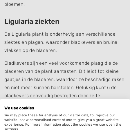
bloemen.
Ligularia ziekten
De Ligularia plant is onderhevig aan verschillende
ziektes en plagen, waaronder bladkevers en bruine
vlekken op de bladeren.
Bladkevers zijn een veel voorkomende plaag die de
bladeren van de plant aantasten. Dit leidt tot kleine
gaatjes in de bladeren, waardoor ze beschadigd raken
en niet meer kunnen herstellen. Gelukkig kunt u de
bladkevers eenvoudig bestrijden door ze te
verwijderen en te doden. Dit kunt u doen door ze in
We use cookies
warm water met zeep te plaatsen. Ook kunt u
We may place these for analysis of our visitor data, to improve our
natuurlijke beestjes gebruiken die de bladkevers als
website, show personalised content and to give you a great website
experience. For more information about the cookies we use open the
prooi zien, denk aan lieveheersbeestjes of wespen.
settings.