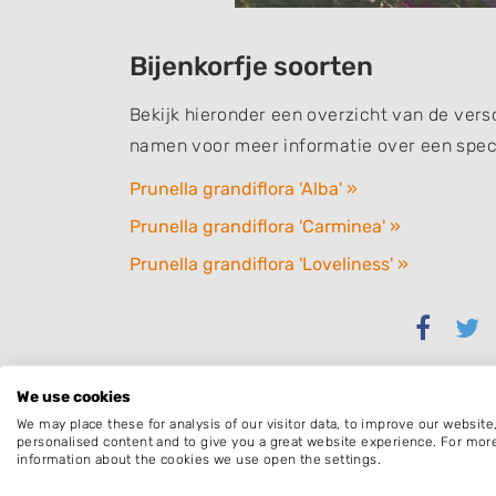
Bijenkorfje soorten
Bekijk hieronder een overzicht van de versc
namen voor meer informatie over een speci
Prunella grandiflora 'Alba' »
Prunella grandiflora 'Carminea' »
Prunella grandiflora 'Loveliness' »
Delen
Del
via
via
Faceb
Twi
We use cookies
We may place these for analysis of our visitor data, to improve our websit
personalised content and to give you a great website experience. For mor
information about the cookies we use open the settings.