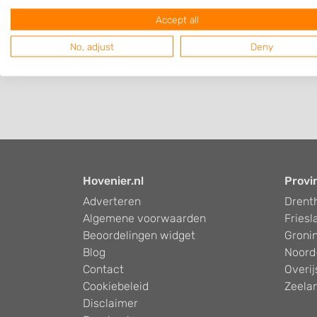
Accept all
No, adjust
Deny
Hovenier.nl
Provi
Adverteren
Drent
Algemene voorwaarden
Friesl
Beoordelingen widget
Groni
Blog
Noord
Contact
Overij
Cookiebeleid
Zeela
Disclaimer