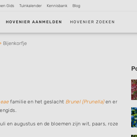
men Gids
Tuinkalender
Kennisbank
Blog
HOVENIER AANMELDEN
HOVENIER ZOEKEN
Bijenkorfje
P
ceae
familie en het geslacht
Brunel (Prunella)
en er
tengids.
, juli en augustus en de bloemen zijn wit, paars, roze