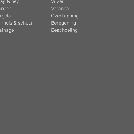
ag & heg
Vijver
onder
Veranda
rgola
Overkapping
inhuis & schuur
Beregening
ainage
Beschoeiing