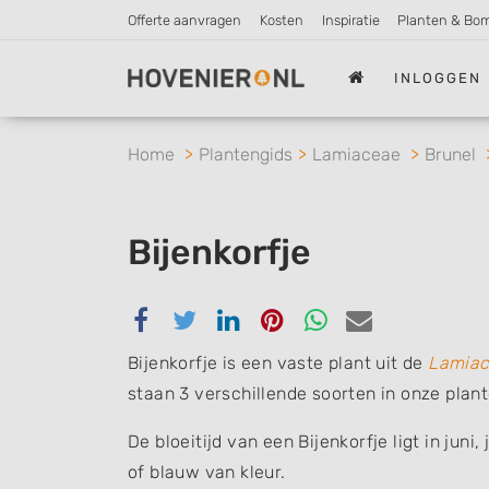
Offerte aanvragen
Kosten
Inspiratie
Planten & Bo
INLOGGEN
Home
Plantengids
Lamiaceae
Brunel
Bijenkorfje
Delen
Delen
Delen
Delen
Delen
Delen
via
via
via
via
via
via
Bijenkorfje is een vaste plant uit de
Lamia
Facebook
Twitter
Linkedin
Pinterest
Whatsapp
email
staan 3 verschillende soorten in onze plan
De bloeitijd van een Bijenkorfje ligt in juni
of blauw van kleur.