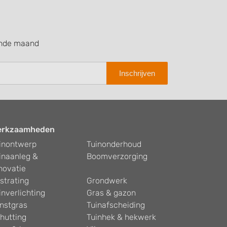
ende maand
Inschrijven
erkzaamheden
inontwerp
Tuinonderhoud
inaanleg &
Boomverzorging
novatie
strating
Grondwerk
inverlichting
Gras & gazon
nstgras
Tuinafscheiding
hutting
Tuinhek & hekwerk