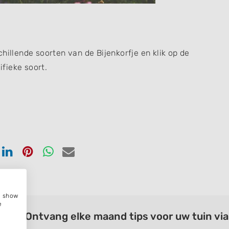
hillende soorten van de Bijenkorfje en klik op de
fieke soort.
en
Delen
Delen
Delen
Delen
via
via
via
via
ook
tter
Linkedin
Pinterest
Whatsapp
email
e, show
e
Ontvang elke maand tips voor uw tuin vi