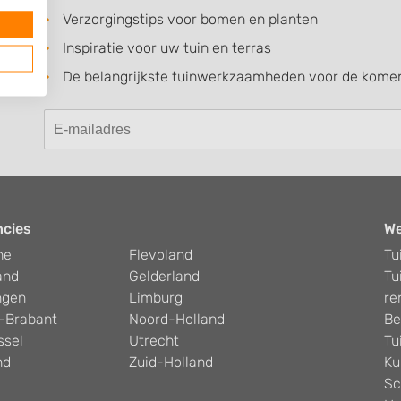
Verzorgingstips voor bomen en planten
Inspiratie voor uw tuin en terras
De belangrijkste tuinwerkzaamheden voor de kom
ncies
W
he
Flevoland
Tu
and
Gelderland
Tu
ngen
Limburg
re
-Brabant
Noord-Holland
Be
ssel
Utrecht
Tu
nd
Zuid-Holland
Ku
Sc