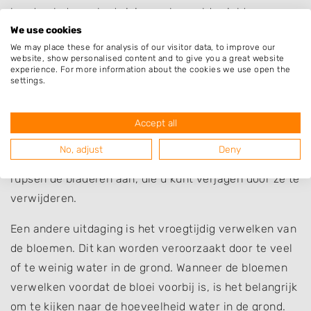
loopt ook deze plant risico op bepaalde ziekten en
We use cookies
plagen.
We may place these for analysis of our visitor data, to improve our
website, show personalised content and to give you a great website
Een veel voorkomend probleem bij het Maarts Viooltje
experience. For more information about the cookies we use open the
zijn aanvallen door bladkevers. Deze beestjes maken
settings.
kleine gaatjes in de bladeren, wat kan leiden tot het
afsterven van de bladeren. Om deze ziekte te
Accept all
voorkomen kunt u de bladkevers verwijderen en de
No, adjust
Deny
larven doden in warm water. Daarnaast tasten ook
rupsen de bladeren aan, die u kunt verjagen door ze te
verwijderen.
Een andere uitdaging is het vroegtijdig verwelken van
de bloemen. Dit kan worden veroorzaakt door te veel
of te weinig water in de grond. Wanneer de bloemen
verwelken voordat de bloei voorbij is, is het belangrijk
om te kijken naar de hoeveelheid water in de grond.