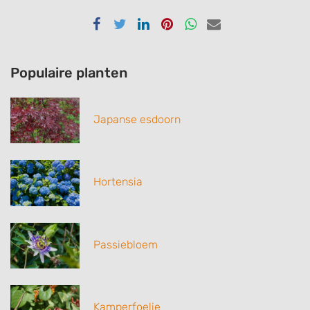
Delen
Delen
Delen
Delen
Delen
Delen
via
via
via
via
via
via
Facebook
Twitter
Linkedin
Pinterest
Whatsapp
email
Populaire planten
Japanse esdoorn
Hortensia
Passiebloem
Kamperfoelie