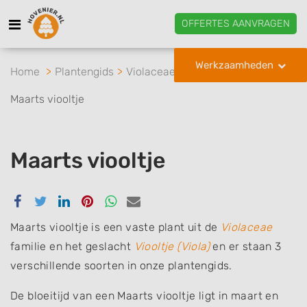
OFFERTES AANVRAGEN
Werkzaamheden
Home
Plantengids
Violaceae
Viooltje
Maarts viooltje
Maarts viooltje
Delen
Delen
Delen
Delen
Delen
Delen
via
via
via
via
via
via
Facebook
Twitter
Linkedin
Pinterest
Whatsapp
email
Maarts viooltje is een vaste plant uit de
Violaceae
familie en het geslacht
Viooltje (Viola)
en er staan 3
verschillende soorten in onze plantengids.
De bloeitijd van een Maarts viooltje ligt in maart en