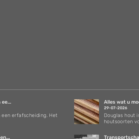
 ee...
Alles wat u mo
29-07-2026
 een erfafscheiding. Het
Douglas hout i
houtsoorten vo
en...
Transportschad