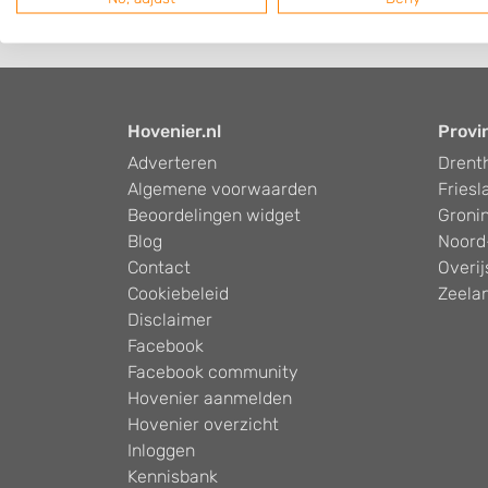
Hovenier.nl
Provi
Adverteren
Drent
Algemene voorwaarden
Friesl
Beoordelingen widget
Groni
Blog
Noord
Contact
Overij
Cookiebeleid
Zeela
Disclaimer
Facebook
Facebook community
Hovenier aanmelden
Hovenier overzicht
Inloggen
Kennisbank