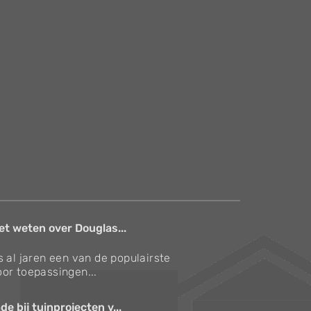
et weten over Douglas...
s al jaren een van de populairste
or toepassingen...
e bij tuinprojecten v...