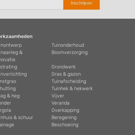
Inschrijven
erkzaamheden
inontwerp
Tuinonderhoud
inaanleg &
Boomverzorging
novatie
strating
Grondwerk
inverlichting
Gras & gazon
nstgras
Tuinafscheiding
hutting
Tuinhek & hekwerk
ag & heg
Vijver
onder
Veranda
rgola
Overkapping
inhuis & schuur
Beregening
ainage
Beschoeiing