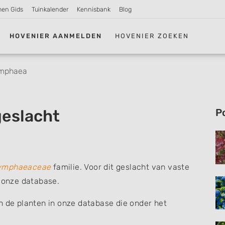
men Gids
Tuinkalender
Kennisbank
Blog
HOVENIER AANMELDEN
HOVENIER ZOEKEN
mphaea
eslacht
P
ymphaeaceae
familie. Voor dit geslacht van vaste
n onze database.
n de planten in onze database die onder het