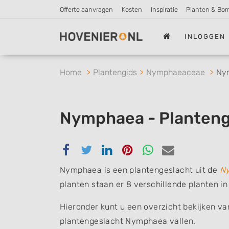
Offerte aanvragen
Kosten
Inspiratie
Planten & Bo
INLOGGEN
Home
Plantengids
Nymphaeaceae
Ny
Nymphaea - Planteng
Delen
Delen
Delen
Delen
Delen
Delen
via
via
via
via
via
via
Nymphaea is een plantengeslacht uit de
N
Facebook
Twitter
Linkedin
Pinterest
Whatsapp
email
planten staan er 8 verschillende planten i
Hieronder kunt u een overzicht bekijken va
plantengeslacht Nymphaea vallen.