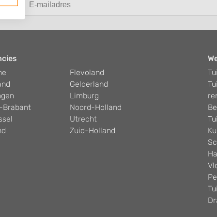
ncies
W
he
Flevoland
Tu
and
Gelderland
Tu
ngen
Limburg
re
-Brabant
Noord-Holland
Be
ssel
Utrecht
Tu
nd
Zuid-Holland
Ku
Sc
Ha
Vl
Pe
Tu
Dr