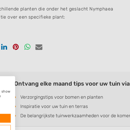
schillende planten die onder het geslacht Nymphaea
tie over een specifieke plant:
en
Delen
Delen
Delen
Delen
via
via
via
via
ook
tter
Linkedin
Pinterest
Whatsapp
email
Ontvang elke maand tips voor uw tuin vi
e, show
e
Verzorgingstips voor bomen en planten
Inspiratie voor uw tuin en terras
De belangrijkste tuinwerkzaamheden voor de kom