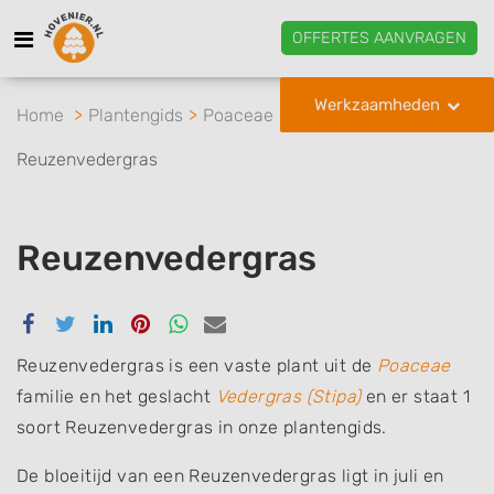
OFFERTES AANVRAGEN
Werkzaamheden
Home
Plantengids
Poaceae
Vedergras
Reuzenvedergras
Reuzenvedergras
Delen
Delen
Delen
Delen
Delen
Delen
via
via
via
via
via
via
Facebook
Twitter
Linkedin
Pinterest
Whatsapp
email
Reuzenvedergras is een vaste plant uit de
Poaceae
familie en het geslacht
Vedergras (Stipa)
en er staat 1
soort Reuzenvedergras in onze plantengids.
De bloeitijd van een Reuzenvedergras ligt in juli en