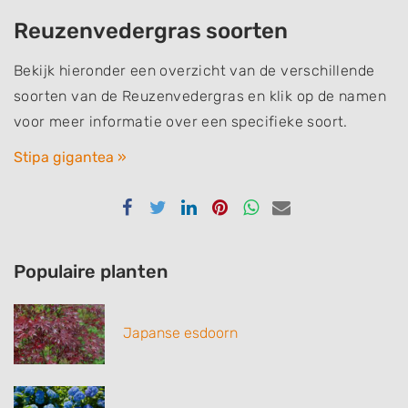
Reuzenvedergras soorten
Bekijk hieronder een overzicht van de verschillende
soorten van de Reuzenvedergras en klik op de namen
voor meer informatie over een specifieke soort.
Stipa gigantea »
Delen
Delen
Delen
Delen
Delen
Delen
via
via
via
via
via
via
Facebook
Twitter
Linkedin
Pinterest
Whatsapp
email
Populaire planten
Japanse esdoorn