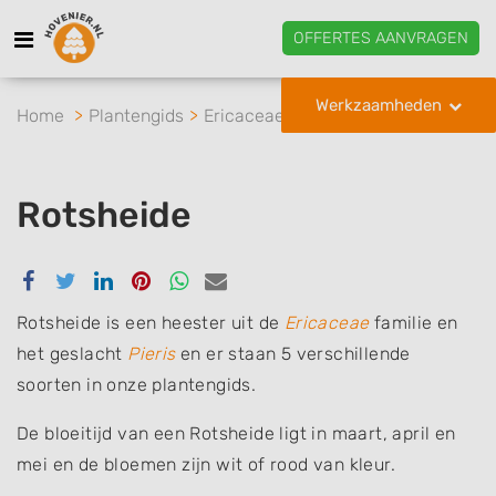
OFFERTES AANVRAGEN
Werkzaamheden
Home
Plantengids
Ericaceae
Pieris
Rotsheide
Rotsheide
Delen
Delen
Delen
Delen
Delen
Delen
via
via
via
via
via
via
Facebook
Twitter
Linkedin
Pinterest
Whatsapp
email
Rotsheide is een heester uit de
Ericaceae
familie en
het geslacht
Pieris
en er staan 5 verschillende
soorten in onze plantengids.
De bloeitijd van een Rotsheide ligt in maart, april en
mei en de bloemen zijn wit of rood van kleur.