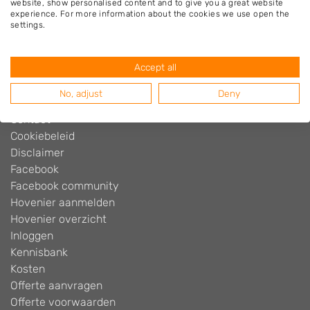
website, show personalised content and to give you a great website
experience. For more information about the cookies we use open the
settings.
Hovenier.nl
Adverteren
Accept all
Algemene voorwaarden
Beoordelingen widget
No, adjust
Deny
Blog
Contact
Cookiebeleid
Disclaimer
Facebook
Facebook community
Hovenier aanmelden
Hovenier overzicht
Inloggen
Kennisbank
Kosten
Offerte aanvragen
Offerte voorwaarden