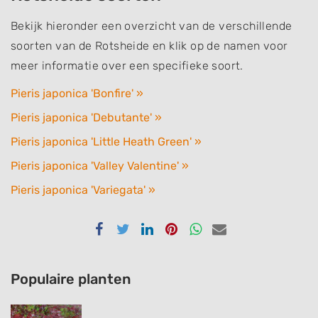
Bekijk hieronder een overzicht van de verschillende
soorten van de Rotsheide en klik op de namen voor
meer informatie over een specifieke soort.
Pieris japonica 'Bonfire' »
Pieris japonica 'Debutante' »
Pieris japonica 'Little Heath Green' »
Pieris japonica 'Valley Valentine' »
Pieris japonica 'Variegata' »
Delen
Delen
Delen
Delen
Delen
Delen
via
via
via
via
via
via
Facebook
Twitter
Linkedin
Pinterest
Whatsapp
email
Populaire planten