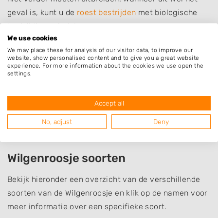
geval is, kunt u de
roest bestrijden
met biologische
bestrijdingsmiddelen.
We use cookies
Jonge scheuten trekken ook naaktslakken aan.
We may place these for analysis of our visitor data, to improve our
website, show personalised content and to give you a great website
Wanneer er te veel naaktslakken op de plant zitten,
experience. For more information about the cookies we use open the
settings.
kunnen deze de plant aantasten. U kunt de plant op
natuurlijke wijze beschermen door een rand van 5
centimeter met koffiedik, cacaodoppen of
Accept all
fijngemaakte eierschalen aan te brengen rondom de
No, adjust
Deny
plant.
Wilgenroosje soorten
Bekijk hieronder een overzicht van de verschillende
soorten van de Wilgenroosje en klik op de namen voor
meer informatie over een specifieke soort.