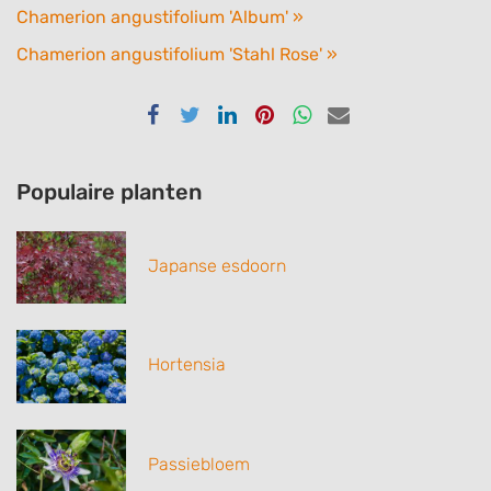
Chamerion angustifolium 'Album' »
Chamerion angustifolium 'Stahl Rose' »
Delen
Delen
Delen
Delen
Delen
Delen
via
via
via
via
via
via
Facebook
Twitter
Linkedin
Pinterest
Whatsapp
email
Populaire planten
Japanse esdoorn
Hortensia
Passiebloem