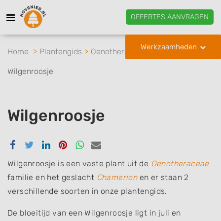
OFFERTES AANVRAGEN
Werkzaamheden
Home
Plantengids
Oenotheraceae
Chamerion
Wilgenroosje
Wilgenroosje
Delen
Delen
Delen
Delen
Delen
Delen
via
via
via
via
via
via
Facebook
Twitter
Linkedin
Pinterest
Whatsapp
email
Wilgenroosje is een vaste plant uit de
Oenotheraceae
familie en het geslacht
Chamerion
en er staan 2
verschillende soorten in onze plantengids.
De bloeitijd van een Wilgenroosje ligt in juli en