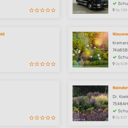
Schut
Op 7,28
eld
Nieuwen
Kremer
7468SB
Schut
Op 8,08
Neinder
Dr. Koe
7548A
Schut
Op 8,37