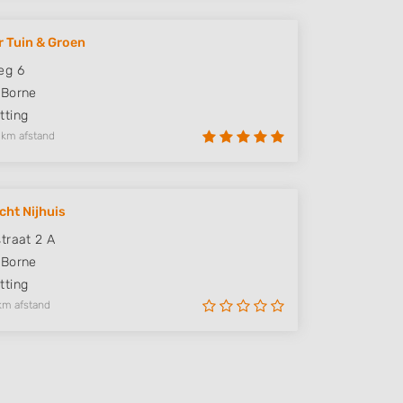
r Tuin & Groen
eg 6
Borne
ting
 km afstand
cht Nijhuis
traat 2 A
Borne
ting
km afstand