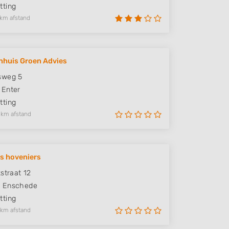
ting
 km afstand
huis Groen Advies
sweg 5
Enter
ting
 km afstand
s hoveniers
kstraat 12
H
Enschede
ting
 km afstand