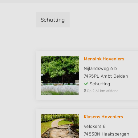
Schutting
Mensink Hoveniers
Nijlandsweg 6 b
7495PL
Ambt Delden
Schutting
Op 2,61 km afstand
Klasens Hoveniers
Veldkers 8
7483BN
Haaksbergen