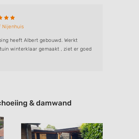
Alexa
 Nijenhuis
Bedrijf:
E
ing heeft Albert gebouwd. Werkt
Behalve 
tuin winterklaar gemaakt , ziet er goed
groot on
Elbrink 
eschoeiing & damwand