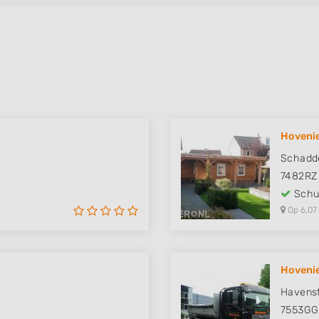
Hovenie
Schadd
7482RZ
Schut
Op 6,07
Hovenie
Havenst
7553GG