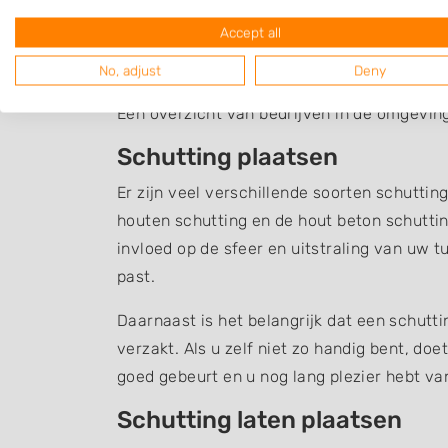
Accept all
Schutting Bentelo
No, adjust
Deny
Een overzicht van bedrijven in de omgeving
Schutting plaatsen
Er zijn veel verschillende soorten schuttin
houten schutting en de hout beton schuttin
invloed op de sfeer en uitstraling van uw t
past.
Daarnaast is het belangrijk dat een schutt
verzakt. Als u zelf niet zo handig bent, do
goed gebeurt en u nog lang plezier hebt v
Schutting laten plaatsen