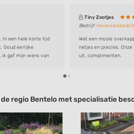
Tiny Zootjes
Bedrijf:
Hoveniersbedrijf
 In een hele korte tijd
Wat een mooie overkapp
. Goud eerlijke
netjes en precies. Onze 
. ik gaf mijn wens van
uit, complimenten.
. Bij minimale m2 wat
n van musjes. Bijtjes
nend..... en dan zie je
k wilde in mijn tuin.
venier zijn gang te
t de regio Bentelo met specialisatie b
at je wil. Dan zwijg ik
e mensen die werken.
. Ik kan niet wachten
s. Het was me het geld