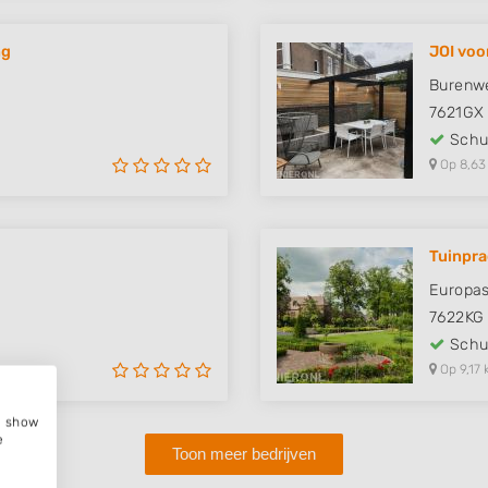
ng
JOI voo
Burenw
7621GX
Schut
Op 8,63
Tuinpra
Europas
7622KG
Schut
Op 9,17 
e, show
e
Toon meer bedrijven