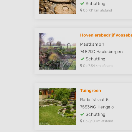
Schutting
Op 7,11 km afstand
Hoveniersbedrijf Vosseb
Maatkamp 1
7482KC
Haaksbergen
Schutting
Op 7,34 km afstand
Tuingroen
Rudolfstraat 5
7553WG
Hengelo
Schutting
Op 8,10 km afstand