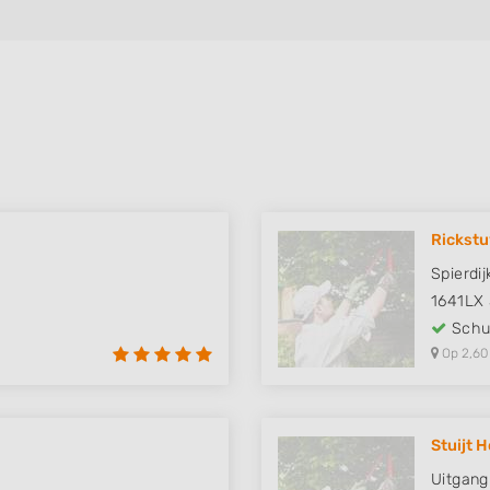
Rickst
Spierdi
1641LX
Schut
Op 2,60
Stuijt 
Uitgang