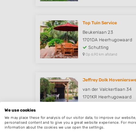
Top Tuin Service
Beukenlaan 23
1701DA
Heerhugowaard
Schutting
Op 6,90 km afstand
Jeffrey Dolk Hoveniersw
van der Valckertlaan 34
1701KR
Heerhugowaard
Schutting
We use cookies
Op 7,81 km afstand
We may place these for analysis of our visitor data, to improve our websit
personalised content and to give you a great website experience. For mor
information about the cookies we use open the settings.