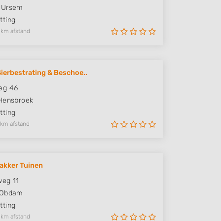
Ursem
ting
 km afstand
Sierbestrating & Beschoe..
eg 46
Hensbroek
ting
 km afstand
akker Tuinen
weg 11
Obdam
ting
 km afstand