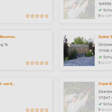
1645RA
Schut
Op 3,89
 Boomve..
Suiker 
g 16
Dorpsw
1711RK
Schut
Op 5,37
. van E..
Frank B
Zwarte
1713HT
Schut
Op 6,03