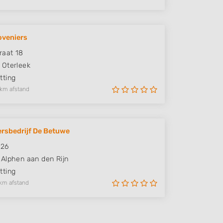
oveniers
raat 18
Oterleek
ting
 km afstand
rsbedrijf De Betuwe
426
Alphen aan den Rijn
ting
km afstand