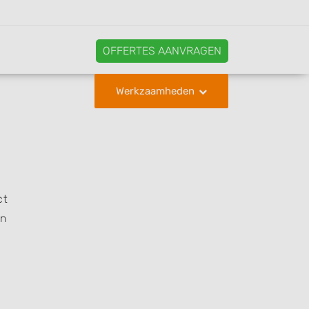
OFFERTES AANVRAGEN
Werkzaamheden
ct
en