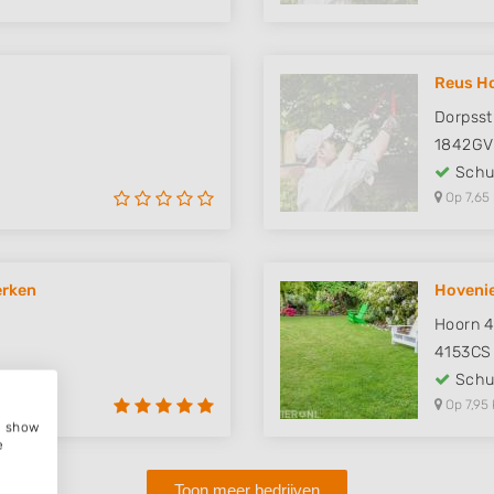
Reus H
Dorpsst
1842GV
Schut
Op 7,65
erken
Hovenie
Hoorn 
4153CS
Schut
Op 7,95 
e, show
e
Toon meer bedrijven