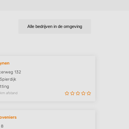
Alle bedrijven in de omgeving
uynen
jkerweg 132
Spierdijk
ting
 km afstand
Hoveniers
 8