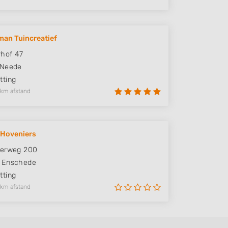
an Tuincreatief
hof 47
Neede
ting
 km afstand
 Hoveniers
lerweg 200
Enschede
ting
 km afstand