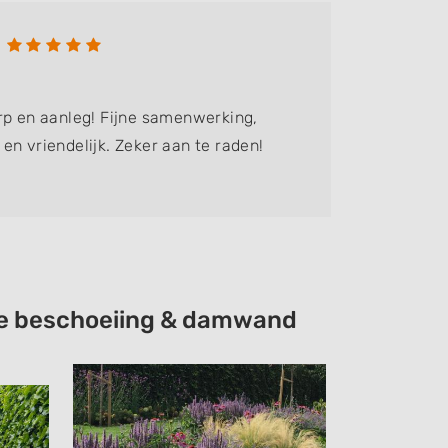
Alexa
Bedrijf:
E
rp en aanleg! Fijne samenwerking,
Behalve 
en vriendelijk. Zeker aan te raden!
groot on
Elbrink 
tie beschoeiing & damwand