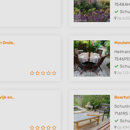
7548A
Schut
Op 6,25
n Onde..
Meulem
Helmers
7546PD
Schut
Op 7,72 
ijk en..
Boerho
Schuri
7161RS
Schut
Op 8,94