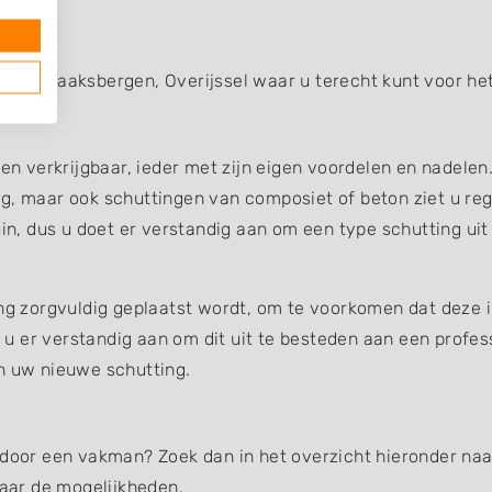
gen
 van Haaksbergen, Overijssel waar u terecht kunt voor het
gen verkrijgbaar, ieder met zijn eigen voordelen en nadelen
g, maar ook schuttingen van composiet of beton ziet u reg
uin, dus u doet er verstandig aan om een type schutting uit
ing zorgvuldig geplaatst wordt, om te voorkomen dat deze 
et u er verstandig aan om dit uit te besteden aan een profe
an uw nieuwe schutting.
 door een vakman? Zoek dan in het overzicht hieronder naar
aar de mogelijkheden.