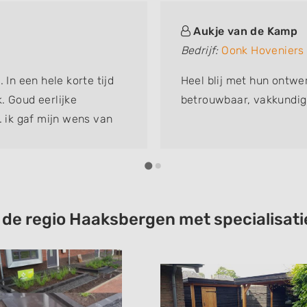
Aukje van de Kamp
Bedrijf:
Oonk Hoveniers
 In een hele korte tijd
Heel blij met hun ontwe
. Goud eerlijke
betrouwbaar, vakkundig 
. ik gaf mijn wens van
. Bij minimale m2 wat
n van musjes. Bijtjes
nend..... en dan zie je
k wilde in mijn tuin.
venier zijn gang te
t de regio Haaksbergen met specialisa
at je wil. Dan zwijg ik
e mensen die werken.
. Ik kan niet wachten
s. Het was me het geld