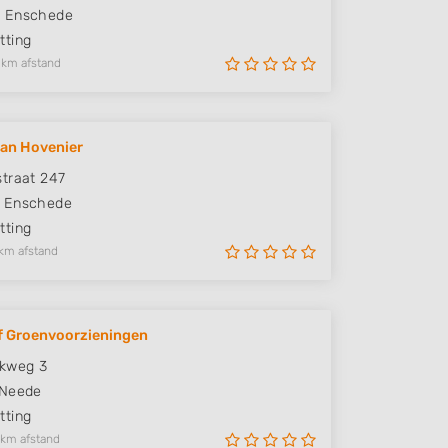
H
Enschede
ting
 km afstand
an Hovenier
traat 247
Enschede
ting
km afstand
f Groenvoorzieningen
nkweg 3
Neede
ting
 km afstand