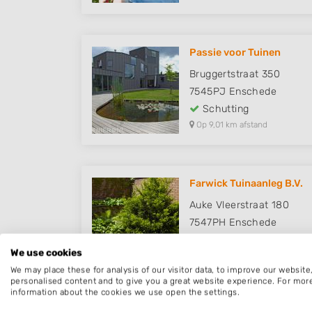
Passie voor Tuinen
Bruggertstraat 350
7545PJ
Enschede
Schutting
Op 9,01 km afstand
Farwick Tuinaanleg B.V.
Auke Vleerstraat 180
7547PH
Enschede
Schutting
We use cookies
Op 9,06 km afstand
We may place these for analysis of our visitor data, to improve our websit
personalised content and to give you a great website experience. For mor
information about the cookies we use open the settings.