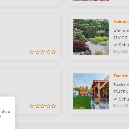
Heinnem
Weemer
7161CG
Schut
Op 9,06
Twente
Twekke
7547RN
Schut
Op 9,43
e, show
e