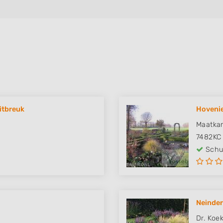
itbreuk
Hovenie
Maatka
7482KC
Schut
Neinder
Dr. Koe