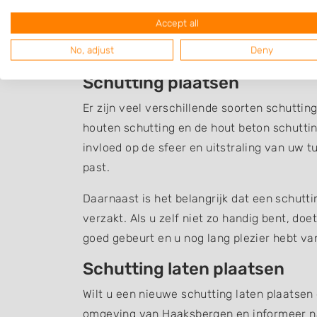
Schutting Haaksber
Accept all
No, adjust
Deny
Een overzicht van bedrijven in de omgeving
Schutting plaatsen
Er zijn veel verschillende soorten schuttin
houten schutting en de hout beton schuttin
invloed op de sfeer en uitstraling van uw t
past.
Daarnaast is het belangrijk dat een schutt
verzakt. Als u zelf niet zo handig bent, do
goed gebeurt en u nog lang plezier hebt v
Schutting laten plaatsen
Wilt u een nieuwe schutting laten plaatsen
omgeving van Haaksbergen en informeer n