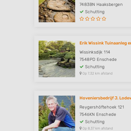
7483BN
Haaksbergen
Schutting
Erik Wissink Tuinaanleg e
Wissinksdijk 114
7548PD
Enschede
Schutting
Op 7,32 km afstand
Hoveniersbedrijf J. Lodew
Reygershöftehoek 121
7546KN
Enschede
Schutting
Op 8,37 km afstand