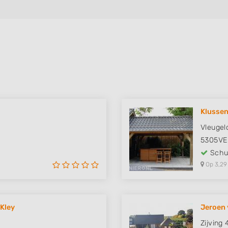
Klussen
Vleugeld
5305VE
Schut
Op 3,29
 Kley
Jeroen 
Zijving 