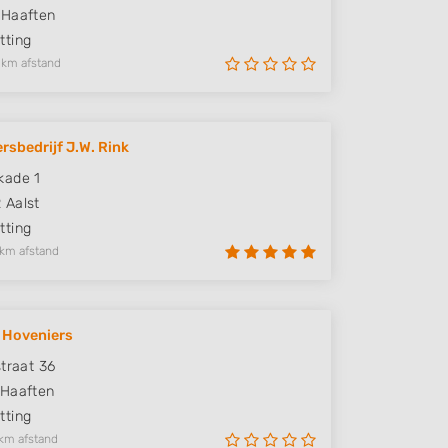
Haaften
ting
 km afstand
rsbedrijf J.W. Rink
kade 1
R
Aalst
ting
 km afstand
' Hoveniers
straat 36
Haaften
ting
km afstand