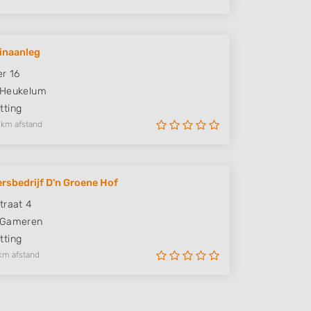
uinaanleg
er 16
Heukelum
ting
 km afstand
rsbedrijf D'n Groene Hof
traat 4
Gameren
ting
km afstand