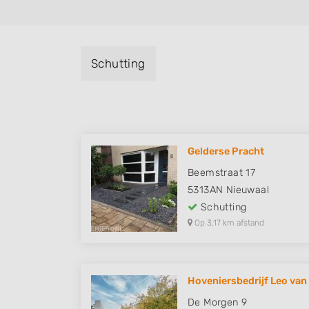
Schutting
Gelderse Pracht
Beemstraat 17
5313AN
Nieuwaal
Schutting
Op 3,17 km afstand
Hoveniersbedrijf Leo van
De Morgen 9