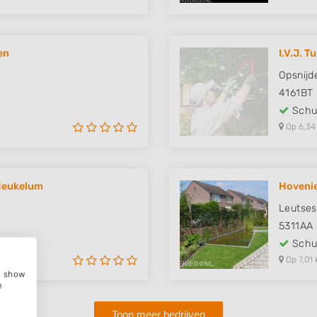
en
I.V.J. T
Opsnijd
4161BT
Schut
Op 6,34
Heukelum
Hovenie
Leutses
5311AA
Schut
Op 7,01 
e, show
e
Toon meer bedrijven