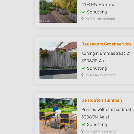
4174GW
Hellouw
Schutting
Op 3,31 km afstand
Beusekom Groenservice
Koningin Emmastraat 21
5308JR
Aalst
Schutting
Op 4,64 km afstand
De Houten Tuinman
Prinses Wilhelminastraat 
5308JN
Aalst
Schutting
Op 4,80 km afstand