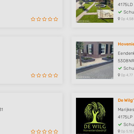
4175LD
Schut
Op 4,58
Hovenie
Eenden
5308N
Schut
Op 4,77
De Wilg
31
Marijke
4175LP
Schut
Op 5,15 