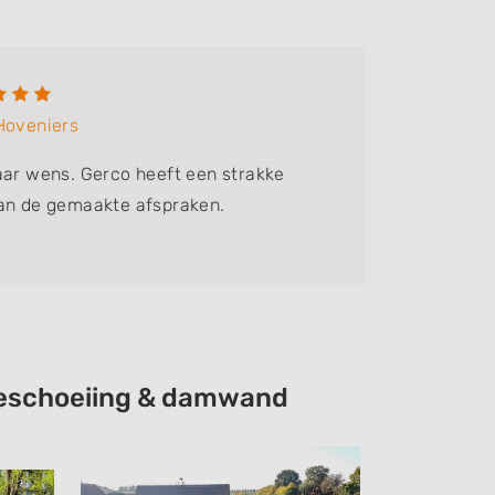
M Bla
 Hoveniers
Bedrijf:
aar wens. Gerco heeft een strakke
Prima pr
aan de gemaakte afspraken.
reageerd
 beschoeiing & damwand