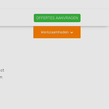
OFFERTES AANVRAGEN
Werkzaamheden
act
en