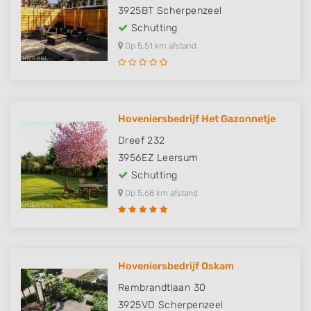
3925BT
Scherpenzeel
Schutting
Op 5,51 km afstand
Hoveniersbedrijf Het Gazonnetje
Dreef 232
3956EZ
Leersum
Schutting
Op 5,68 km afstand
Hoveniersbedrijf Oskam
Rembrandtlaan 30
3925VD
Scherpenzeel