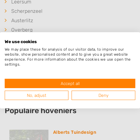
Leersum
Scherpenzeel
Austerlitz
Overberg
Amerongen
We use cookies
Langbroek
We may place these for analysis of our visitor data, to improve our
website, show personalised content and to give you a great website
Leusden
experience. For more information about the cookies we use open the
settings.
Driebergen-Rijsenburg
Renswoude
Accept all
No, adjust
Deny
Populaire hoveniers
Alberts Tuindesign