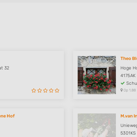
Theo B
at 32
Hoge H
4175AK
Schut
Op 1,88
ene Hof
M.van I
Uniewe
5301KS