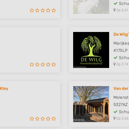
Schut
Op 2,61
De Wilg
Marijke
4175LP
Schut
Op 3,74
 Kley
Van de
Molenst
5327AZ
Schut
Op 5,26