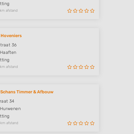
ting
 km afstand
' Hoveniers
straat 36
Haaften
ting
 km afstand
r Schans Timmer & Afbouw
raat 34
Hurwenen
ting
 km afstand