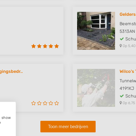
Gelders
Beemstr
5313AN
Schut
Op 5,40
ingsbedr..
Wilco's
Tunnel
4191KJ
Schut
Op 6,75
e, show
e
Toon meer bedrijven