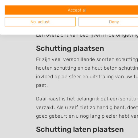
Accept all
Schutting Tuil
No, adjust
Deny
Een overzicht van bedrijven in de omgeving
Schutting plaatsen
Er zijn veel verschillende soorten schuttin
houten schutting en de hout beton schuttin
invloed op de sfeer en uitstraling van uw t
past.
Daarnaast is het belangrijk dat een schutt
verzakt. Als u zelf niet zo handig bent, do
goed gebeurt en u nog lang plezier hebt v
Schutting laten plaatsen