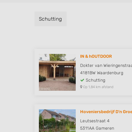
Schutting
IN & hOUTDOOR
Dokter van Wieringenstra
4181BW
Waardenburg
Schutting
Op 1,84 km afstand
Hoveniersbedrijf D'n Gro
Leutsestraat 4
5311AA
Gameren