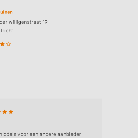
Tuinen
der Willigenstraat 19
Tricht
Dicky
Bedrijf:
middels voor een andere aanbieder
Prima co