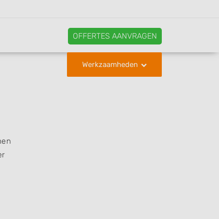
OFFERTES AANVRAGEN
Werkzaamheden
men
er