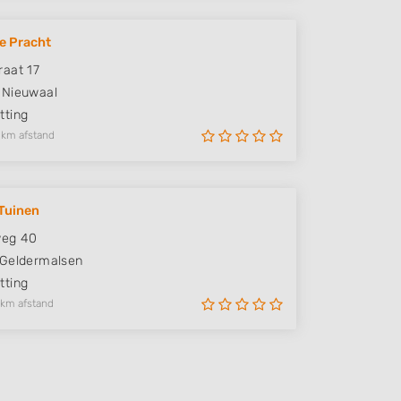
e Pracht
aat 17
Nieuwaal
ting
 km afstand
 Tuinen
weg 40
Geldermalsen
ting
 km afstand