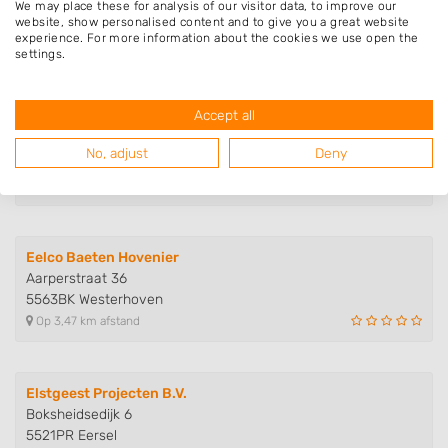
Boksheide 27
We may place these for analysis of our visitor data, to improve our
website, show personalised content and to give you a great website
5521PM Eersel
experience. For more information about the cookies we use open the
Op 2,10 km afstand
settings.
Accept all
Van Maanen en Leyten Hoveniers
Boksheide 12
No, adjust
Deny
5521PL Eersel
Op 2,50 km afstand
Eelco Baeten Hovenier
Aarperstraat 36
5563BK Westerhoven
Op 3,47 km afstand
Elstgeest Projecten B.V.
Boksheidsedijk 6
5521PR Eersel