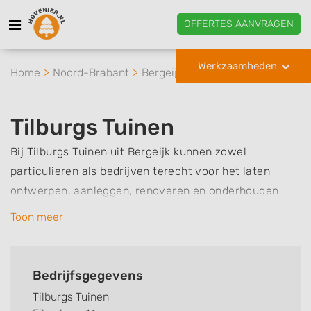
OFFERTES AANVRAGEN
Werkzaamheden
Home
Noord-Brabant
Bergeijk
Tilburgs Tuinen
Tilburgs Tuinen
Bij Tilburgs Tuinen uit Bergeijk kunnen zowel
particulieren als bedrijven terecht voor het laten
ontwerpen, aanleggen, renoveren en onderhouden
tuinen. De basis van een mooie tuin is een goed
Toon meer
tuinontwerp, en aan de hand van een persoonlijk
gesprek maakt Tilburgs Tuinen voor u vrijblijvend een
ontwerp. Dit tuinontwerp wordt zo vaak als nodig
Bedrijfsgegevens
aangepast, totdat u helemaal tevreden bent over het
Tilburgs Tuinen
definitieve ontwerp, en pas dan wordt er gestart met