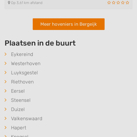
Op 3,61 km afstand
Meer hoveniers in Bergeijk
Plaatsen in de buurt
Eykereind
Westerhoven
Luyksgestel
Riethoven
Eersel
Steensel
Duizel
Valkenswaard
Hapert
Knegsel