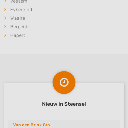
Vessem
Eykereind
Waalre
Bergeijk
Hapert
Nieuw in Steensel
Van den Brink Gro..