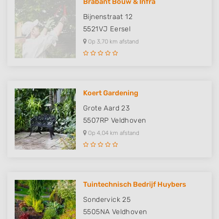
Brabant Bouw & Infra
Bijnenstraat 12
5521VJ
Eersel
Op 3,70 km afstand
Koert Gardening
Grote Aard 23
5507RP
Veldhoven
Op 4,04 km afstand
Tuintechnisch Bedrijf Huybers
Sondervick 25
5505NA
Veldhoven