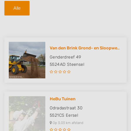
Alle
Van den Brink Grond- en Sloopwe..
Genderdreef 49
5524AD
Steensel
HeBu Tuinen
Odradastraat 30
5521CS
Eersel
Op 3,03 km afstand