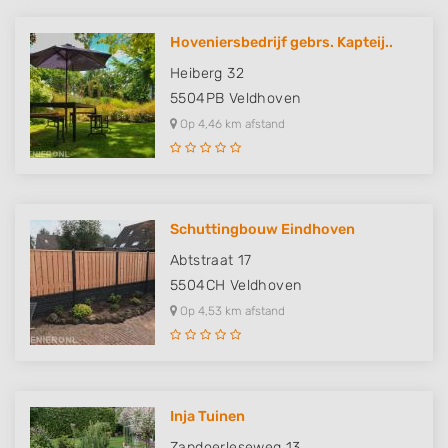
Hoveniersbedrijf gebrs. Kapteij..
Heiberg 32
5504PB
Veldhoven
Op 4,46 km afstand
Schuttingbouw Eindhoven
Abtstraat 17
5504CH
Veldhoven
Op 4,53 km afstand
Inja Tuinen
Zandoerleseweg 13