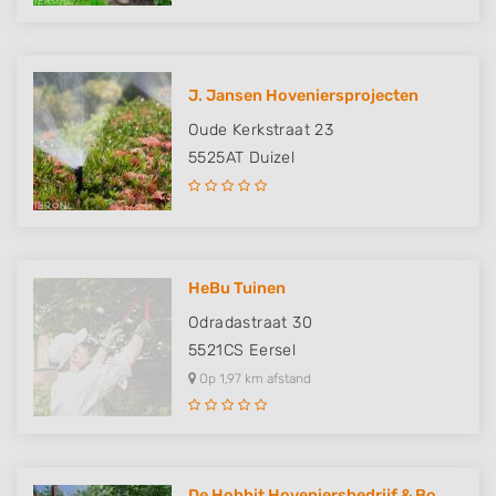
J. Jansen Hoveniersprojecten
Oude Kerkstraat 23
5525AT
Duizel
HeBu Tuinen
Odradastraat 30
5521CS
Eersel
Op 1,97 km afstand
De Hobbit Hoveniersbedrijf & Bo..