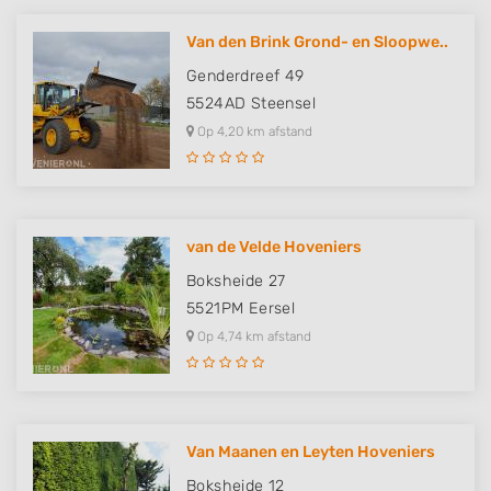
Van den Brink Grond- en Sloopwe..
Genderdreef 49
5524AD
Steensel
Op 4,20 km afstand
van de Velde Hoveniers
Boksheide 27
5521PM
Eersel
Op 4,74 km afstand
Van Maanen en Leyten Hoveniers
Boksheide 12