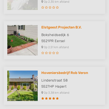
Op 2,35 km afstand
Elstgeest Projecten B.V.
Boksheidsedijk 6
5521PR
Eersel
Op 2,51 km afstand
Hoveniersbedrijf Rob Veron
Lindenstraat 58
5527HP
Hapert
Op 3,38 km afstand