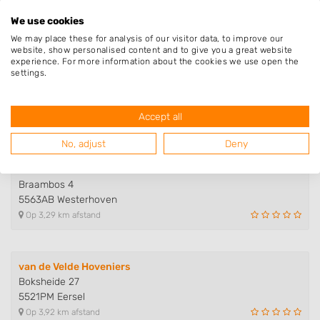
5571LJ Bergeijk
We use cookies
Op 2,23 km afstand
We may place these for analysis of our visitor data, to improve our
website, show personalised content and to give you a great website
experience. For more information about the cookies we use open the
Ketelaars Garden&More
settings.
Breerijt 32
5571JX Bergeijk
Accept all
Op 3,03 km afstand
No, adjust
Deny
De Hofmakers
Braambos 4
5563AB Westerhoven
Op 3,29 km afstand
van de Velde Hoveniers
Boksheide 27
5521PM Eersel
Op 3,92 km afstand