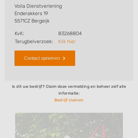
voor u kan verzorgen. Tenslotte kunt een beoordeling
Voila Dienstverlening
of review achterlaten als u al ervaring heeft met dit
Enderakkers 19
bedrijf.
5571CZ Bergeijk
Zoekt u een ander bedrijf? Bekijk dan andere
KvK:
83268804
hoveniers en bedrijven in
Terugbelverzoek:
Klik hier
Bergeijk
.
Contact opnemen
Is dit uw bedrijf? Claim deze vermelding en beheer zelf alle
informatie:
Bedrijf claimen