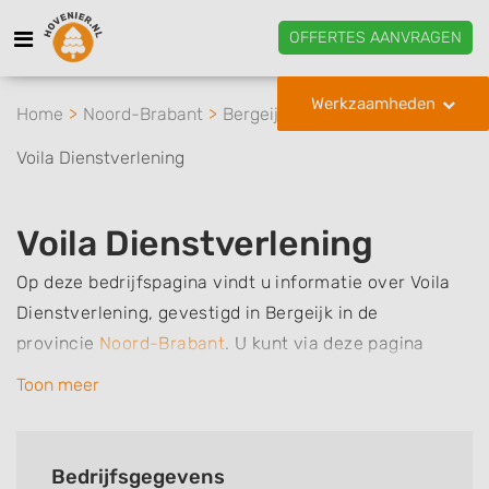
OFFERTES AANVRAGEN
Werkzaamheden
Home
Noord-Brabant
Bergeijk
Voila Dienstverlening
Voila Dienstverlening
Op deze bedrijfspagina vindt u informatie over Voila
Dienstverlening, gevestigd in Bergeijk in de
provincie
Noord-Brabant
.
U kunt via deze pagina
eenvoudig contact met het bedrijf opnemen door te
Toon meer
bellen of een bericht te sturen. Daarnaast vindt u een
overzicht van de werkzaamheden van dit bedrijf, zo
kunt u snel zien welke zaken Voila Dienstverlening
Bedrijfsgegevens