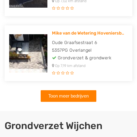
Op 7,02 km afstand
Mike van de Wetering Hoveniersb..
Oude Graafsestraat 6
5357PG
Overlangel
Grondverzet & grondwerk
Op 7,19 km afstand
Toon meer bedrijven
Grondverzet Wijchen