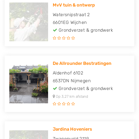
MvV tuin & ontwerp
Watersnipstraat 2
6601EG
Wijchen
Grondverzet & grondwerk
De Allrounder Bestratingen
Aldenhof 6102
6537DN
Nijmegen
Grondverzet & grondwerk
Op 3,27 km afstand
Jardina Hoveniers
Zwanenveld 2119