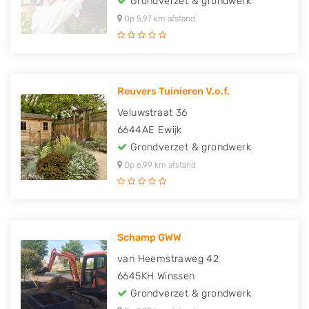
Grondverzet & grondwerk
Op 5,97 km afstand
Reuvers Tuinieren V.o.f.
Veluwstraat 36
6644AE
Ewijk
Grondverzet & grondwerk
Op 6,99 km afstand
Schamp GWW
van Heemstraweg 42
6645KH
Winssen
Grondverzet & grondwerk