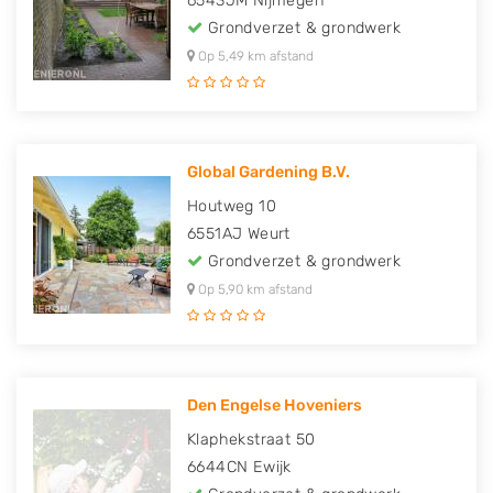
6543JM
Nijmegen
Grondverzet & grondwerk
Op 5,49 km afstand
Global Gardening B.V.
Houtweg 10
6551AJ
Weurt
Grondverzet & grondwerk
Op 5,90 km afstand
Den Engelse Hoveniers
Klaphekstraat 50
6644CN
Ewijk