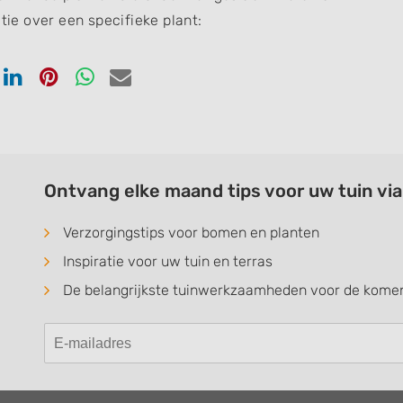
tie over een specifieke plant:
en
Delen
Delen
Delen
Delen
via
via
via
via
ook
tter
Linkedin
Pinterest
Whatsapp
email
Ontvang elke maand tips voor uw tuin vi
Verzorgingstips voor bomen en planten
Inspiratie voor uw tuin en terras
De belangrijkste tuinwerkzaamheden voor de kom