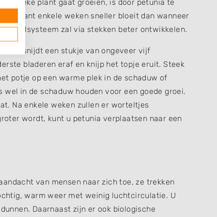
dentieke plant gaat groeien, is door petunia te
t de plant enkele weken sneller bloeit dan wanneer
t wortelsysteem zal via stekken beter ontwikkelen.
rk? U snijdt een stukje van ongeveer vijf
rste bladeren eraf en knijp het topje eruit. Steek
 het potje op een warme plek in de schaduw of
s wel in de schaduw houden voor een goede groei.
nat. Na enkele weken zullen er worteltjes
groter wordt, kunt u petunia verplaatsen naar een
le aandacht van mensen naar zich toe, ze trekken
vochtig, warm weer met weinig luchtcirculatie. U
 dunnen. Daarnaast zijn er ook biologische