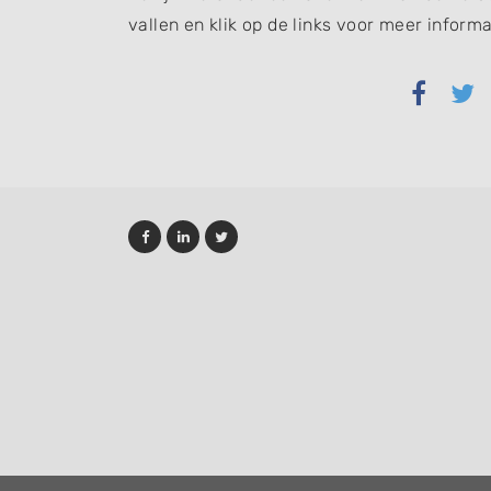
vallen en klik op de links voor meer informa
Delen
Del
via
via
Faceb
Twi