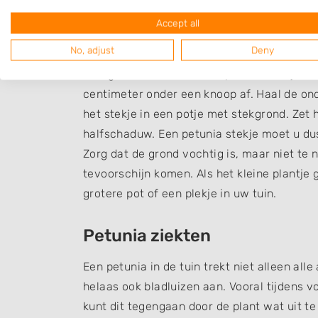
manier van vermeerderen, waarbij wel een i
stekken. Deze manier heeft als voordeel da
Accept all
de plant uit zaden wordt gekweekt. Ook he
No, adjust
Deny
Hoe gaat het stekken van petunia in zijn we
centimeter onder een knoop af. Haal de onde
het stekje in een potje met stekgrond. Zet
halfschaduw. Een petunia stekje moet u du
Zorg dat de grond vochtig is, maar niet te 
tevoorschijn komen. Als het kleine plantje 
grotere pot of een plekje in uw tuin.
Petunia ziekten
Een petunia in de tuin trekt niet alleen al
helaas ook bladluizen aan. Vooral tijdens 
kunt dit tegengaan door de plant wat uit te