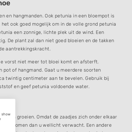
hoe
kken en hangmanden. Ook petunia in een bloempot is
s het ook goed mogelijk om in de volle grond petunia
tunia een zonnige, lichte plek uit de wind. Een
ig. De plant zal dan niet goed bloeien en de takken
 de aantrekkingskracht.
 vorst niet meer tot bloei komt en afsterft.
n pot of hangmand. Gaat u meerdere soorten
ca twintig centimeter aan te bevelen. Gebruik bij
ststof en geef petunia voldoende water.
eren
e, show
e laten groeien. Omdat de zaadjes zich onder elkaar
e
rschijn komen dan u wellicht verwacht. Een andere