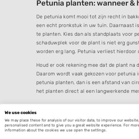
Petunia planten: wanneer & 
De petunia komt mooi tot zijn recht in ba
een echt pronkstuk in uw tuin. Daarnaast i
te planten. Kies dan als standplaats voor pe
schaduwplek voor de plant is niet erg gunst
worden erg lang. Petunia verliest hierdoor
Houd er ook rekening mee dat de plant na de
Daarom wordt vaak gekozen voor petunia i
petunia planten, dan is een afstand van cir
het planten direct al een langwerkende me
Petunia stekken & vermeerd
We use cookies
We may place these for analysis of our visitor data, to improve our websit
Petunia vermeerderen kan door zaaiingen t
personalised content and to give you a great website experience. For mor
information about the cookies we use open the settings.
kruisen, kan een andere soort plant tevoo