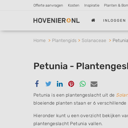
Offerte aanvragen
Kosten
Inspiratie
Planten & Bo
INLOGGEN
Home
Plantengids
Solanaceae
Petuni
Petunia - Plantenges
Delen
Delen
Delen
Delen
Delen
Delen
via
via
via
via
via
via
Petunia is een plantengeslacht uit de
Sola
Facebook
Twitter
Linkedin
Pinterest
Whatsapp
email
bloeiende planten staan er 6 verschillende
Hieronder kunt u een overzicht bekijken va
plantengeslacht Petunia vallen.