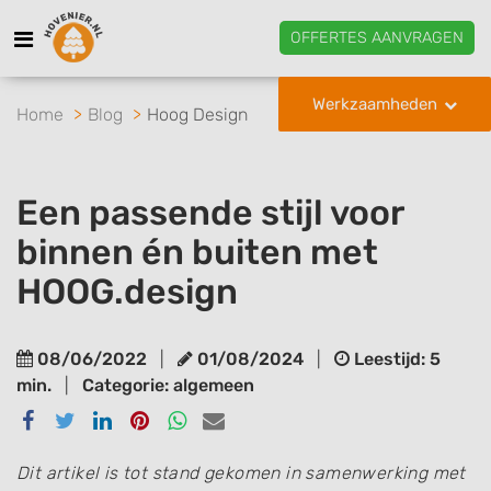
OFFERTES AANVRAGEN
Werkzaamheden
Home
Blog
Hoog Design
Een passende stijl voor
binnen én buiten met
HOOG.design
08/06/2022
|
01/08/2024
|
Leestijd: 5
min.
|
Categorie: algemeen
Delen
Delen
Delen
Delen
Delen
Delen
via
via
via
via
via
via
Facebook
Twitter
Linkedin
Pinterest
Whatsapp
email
Dit artikel is tot stand gekomen in samenwerking met