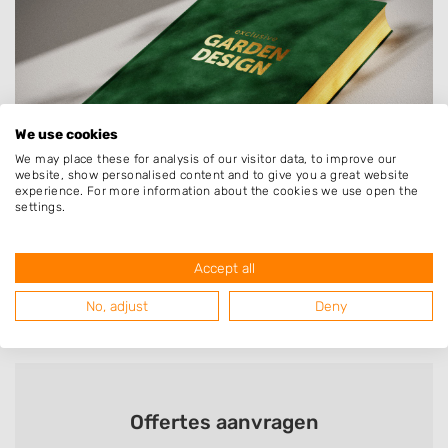
We use cookies
We may place these for analysis of our visitor data, to improve our
website, show personalised content and to give you a great website
experience. For more information about the cookies we use open the
settings.
Delen
Delen
Delen
Delen
Delen
Delen
Accept all
via
via
via
via
via
via
No, adjust
Facebook
Twitter
Linkedin
Pinterest
Whatsapp
email
Deny
Vorige bericht
Volgende bericht
Offertes aanvragen