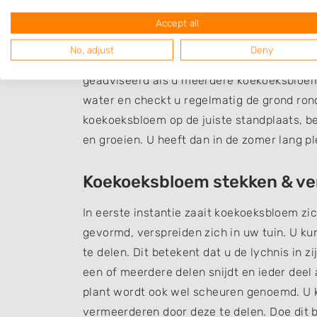
koekoeksbloem gaat platen, kunt u prima t
Accept all
Koekoeksbloem kan solitair geplant worden
No, adjust
Deny
tuinplanten. Er wordt een plantaantal van 
geadviseerd als u meerdere koekoeksbloem
water en checkt u regelmatig de grond rond
koekoeksbloem op de juiste standplaats, bes
en groeien. U heeft dan in de zomer lang pl
Koekoeksbloem stekken & v
In eerste instantie zaait koekoeksbloem zic
gevormd, verspreiden zich in uw tuin. U k
te delen. Dit betekent dat u de lychnis in z
een of meerdere delen snijdt en ieder deel 
plant wordt ook wel scheuren genoemd. U k
vermeerderen door deze te delen. Doe dit bij