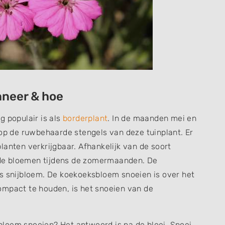
neer & hoe
g populair is als
borderplant
. In de maanden mei en
 op de ruwbehaarde stengels van deze tuinplant. Er
lanten verkrijgbaar. Afhankelijk van de soort
rode bloemen tijdens de zomermaanden. De
ls snijbloem. De koekoeksbloem snoeien is over het
ompact te houden, is het snoeien van de
loem snoeien? Het antwoord is na de bloei. Snoei