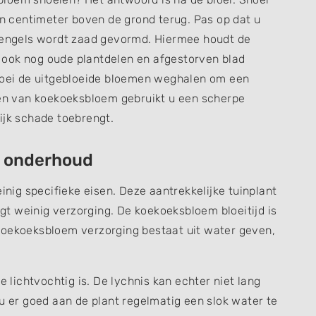
en centimeter boven de grond terug. Pas op dat u
stengels wordt zaad gevormd. Hiermee houdt de
 u ook nog oude plantdelen en afgestorven blad
bloei de uitgebloeide bloemen weghalen om een
eien van koekoeksbloem gebruikt u een scherpe
ijk schade toebrengt.
& onderhoud
ig specifieke eisen. Deze aantrekkelijke tuinplant
aagt weinig verzorging. De koekoeksbloem bloeitijd is
koekoeksbloem verzorging bestaat uit water geven,
ichtvochtig is. De lychnis kan echter niet lang
 u er goed aan de plant regelmatig een slok water te