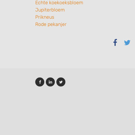
Echte koekoeksbloem
Jupiterbloem
Prikneus
Rode pekanjer
Delen
Del
via
via
Faceb
Twi