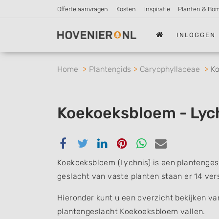
Offerte aanvragen
Kosten
Inspiratie
Planten & Bo
INLOGGEN
Home
Plantengids
Caryophyllaceae
K
Koekoeksbloem - Lyc
Delen
Delen
Delen
Delen
Delen
Delen
via
via
via
via
via
via
Koekoeksbloem (Lychnis) is een plantenges
Facebook
Twitter
Linkedin
Pinterest
Whatsapp
email
geslacht van vaste planten staan er 14 ver
Hieronder kunt u een overzicht bekijken va
plantengeslacht Koekoeksbloem vallen.