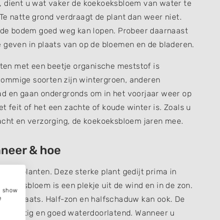
, dient u wat vaker de koekoeksbloem van water te
Te natte grond verdraagt de plant dan weer niet.
in de bodem goed weg kan lopen. Probeer daarnaast
e geven in plaats van op de bloemen en de bladeren.
en met een beetje organische meststof is
Sommige soorten zijn wintergroen, anderen
ad en gaan ondergronds om in het voorjaar weer op
et feit of het een zachte of koude winter is. Zoals u
dacht en verzorging, de koekoeksbloem jaren mee.
neer & hoe
m te planten. Deze sterke plant gedijt prima in
ekoeksbloem is een plekje uit de wind en in de zon.
e, show
nige plaats. Half-zon en halfschaduw kan ook. De
e
cht vochtig en goed waterdoorlatend. Wanneer u