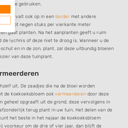
uinaarde gebruiken.
, maar valt ook op in een
border
met andere
zeven tot negen stuks per vierkante meter
en gaat planten. Na het aanplanten geeft u ruim
 de lychnis of deze niet te droog is. Wanneer u de
chut en in de zon, plant, zal deze uitbundig bloeien
ezier van deze tuinplant.
ermeerderen
hzelf uit. De zaadjes die na de bloei worden
unt de koekoeksbloem ook
vermeerderen
door deze
ijn geheel opgraaft uit de grond, deze vervolgens in
afzonderlijk terug plant in uw tuin. Het delen van de
unt het beste in het najaar de koekoeksbloem
 voorkeur om de drie of vier jaar, dan blijft de