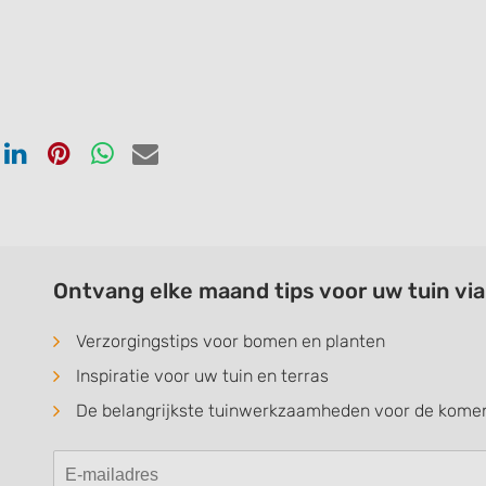
en
Delen
Delen
Delen
Delen
via
via
via
via
ook
tter
Linkedin
Pinterest
Whatsapp
email
Ontvang elke maand tips voor uw tuin vi
Verzorgingstips voor bomen en planten
Inspiratie voor uw tuin en terras
De belangrijkste tuinwerkzaamheden voor de kom