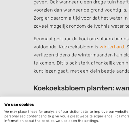
geven. Ook wanneer u een droge tuin heeft
voorzien dan wanneer de grond vochtig is. 
Zorg er daarom altijd voor dat het water 
zoveel mogelijk rondom de lychnis water t
Eenmaal per jaar de koekoeksbloem bemest
voldoende. Koekoeksbloem is
winterhard
. 
verliezen tijdens de wintermaanden hun bl
te komen. Dit is ook sterk afhankelijk van h
kunt lezen gaat, met een klein beetje aan
Koekoeksbloem planten: wan
Het is een uitstekend idee om koekoeksbloe
We use cookies
onze tuinen. Een goede standplaats voor ko
We may place these for analysis of our visitor data, to improve our websit
De lychnis houdt van een beschutte en zon
personalised content and to give you a great website experience. For mor
information about the cookies we use open the settings.
ideale bodem is humus- en voedselrijk, li