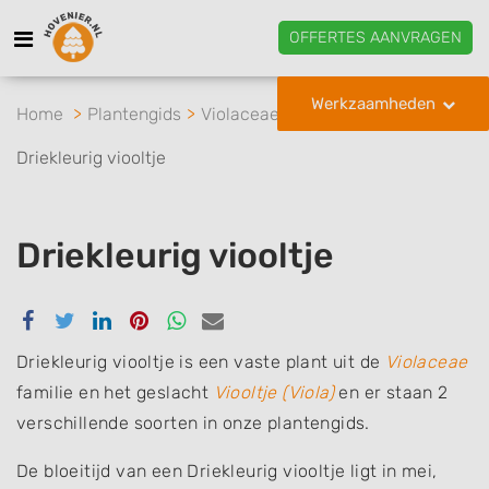
OFFERTES AANVRAGEN
Werkzaamheden
Home
Plantengids
Violaceae
Viooltje
Driekleurig viooltje
Driekleurig viooltje
Delen
Delen
Delen
Delen
Delen
Delen
via
via
via
via
via
via
Facebook
Twitter
Linkedin
Pinterest
Whatsapp
email
Driekleurig viooltje is een vaste plant uit de
Violaceae
familie en het geslacht
Viooltje (Viola)
en er staan 2
verschillende soorten in onze plantengids.
De bloeitijd van een Driekleurig viooltje ligt in mei,