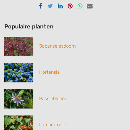
Delen
Delen
Delen
Delen
Delen
Delen
via
via
via
via
via
via
Facebook
Twitter
Linkedin
Pinterest
Whatsapp
email
Populaire planten
Japanse esdoorn
Hortensia
Passiebloem
Kamperfoelie