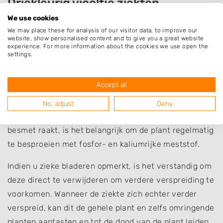
Driekleurig viooltje ziekten
We use cookies
Het Driekleurig Viooltje is een sterke plant die vrij
We may place these for analysis of our visitor data, to improve our
weinig risico loopt op ziekten. Toch zijn er enkele
website, show personalised content and to give you a great website
experience. For more information about the cookies we use open the
ziekten waar u rekening mee moet houden.
settings.
Een van deze ziektes is
bladvlekkenziekte
, dit wordt
Accept all
veroorzaakt door schimmel of bacteriën die zwarte of
bruine vlekken op de bladeren veroorzaken. Om te
No, adjust
Deny
voorkomen dat uw Driekleurig Viooltje hiermee
besmet raakt, is het belangrijk om de plant regelmatig
te besproeien met fosfor- en kaliumrijke meststof.
Indien u zieke bladeren opmerkt, is het verstandig om
deze direct te verwijderen om verdere verspreiding te
voorkomen. Wanneer de ziekte zich echter verder
verspreid, kan dit de gehele plant en zelfs omringende
planten aantasten en tot de dood van de plant leiden.