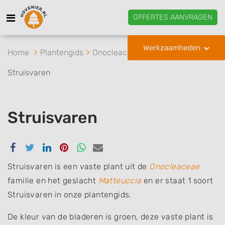
OFFERTES AANVRAGEN
Werkzaamheden
Home
Plantengids
Onocleaceae
Matteuccia
Struisvaren
Struisvaren
Delen
Delen
Delen
Delen
Delen
Delen
via
via
via
via
via
via
Facebook
Twitter
Linkedin
Pinterest
Whatsapp
email
Struisvaren is een vaste plant uit de
Onocleaceae
familie en het geslacht
Matteuccia
en er staat 1 soort
Struisvaren in onze plantengids.
De kleur van de bladeren is groen, deze vaste plant is