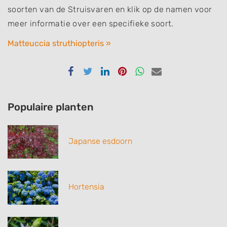
soorten van de Struisvaren en klik op de namen voor
meer informatie over een specifieke soort.
Matteuccia struthiopteris »
Delen
Delen
Delen
Delen
Delen
Delen
via
via
via
via
via
via
Facebook
Twitter
Linkedin
Pinterest
Whatsapp
email
Populaire planten
Japanse esdoorn
Hortensia