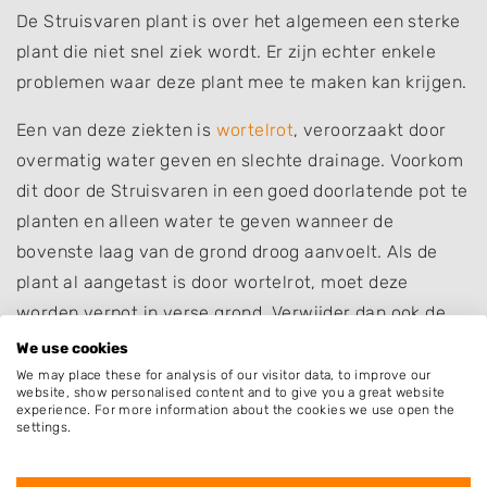
De Struisvaren plant is over het algemeen een sterke
plant die niet snel ziek wordt. Er zijn echter enkele
problemen waar deze plant mee te maken kan krijgen.
Een van deze ziekten is
wortelrot
, veroorzaakt door
overmatig water geven en slechte drainage. Voorkom
dit door de Struisvaren in een goed doorlatende pot te
planten en alleen water te geven wanneer de
bovenste laag van de grond droog aanvoelt. Als de
plant al aangetast is door wortelrot, moet deze
worden verpot in verse grond. Verwijder dan ook de
rotte wortels om verspreiding te voorkomen.
We use cookies
We may place these for analysis of our visitor data, to improve our
Een andere ziekte van de Struisvaren is bladvergeling
website, show personalised content and to give you a great website
experience. For more information about the cookies we use open the
en afsterven. Bladvergeling is een aandoening waarbij
settings.
de bladeren van een plant geel worden in plaats van
hun normale groene kleur behouden. Dit kan komen