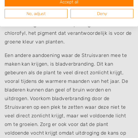
Accept all
door: ziekten, plagen, slechte voeding, te veel of te
No, adjust
Deny
weinig water en stress. Worden de bladeren van de
Struisvaren geel? Het duidt op een gebrek aan
chlorofyl, het pigment dat verantwoordelijk is voor de
groene kleur van planten.
Een andere aandoening waar de Struisvaren mee te
maken kan krijgen, is bladverbranding. Dit kan
gebeuren als de plant te veel direct zonlicht krijgt,
vooral tijdens de warmere maanden van het jaar. De
bladeren kunnen dan geel of bruin worden en
uitdrogen. Voorkom bladverbranding door de
Struisvaren op een plek te zetten waar deze niet te
veel direct zonlicht krijgt, maar wel voldoende licht
om te groeien. Zorg er ook voor dat de plant
voldoende vocht krijgt omdat uitdroging de kans op