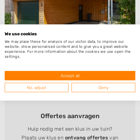
We use cookies
We may place these for analysis of our visitor data, to improve our
website, show personalised content and to give you a great website
experience. For more information about the cookies we use open the
© rudolfgeiger - depositphotos.com
settings.
Delen
Delen
Delen
Delen
Delen
Delen
via
via
via
via
via
via
Accept all
Facebook
Twitter
Linkedin
Pinterest
Whatsapp
email
Vorige bericht
Volgende bericht
No, adjust
Deny
Offertes aanvragen
Hulp nodig met een klus in uw tuin?
Plaats uw klus en
ontvang offertes
van