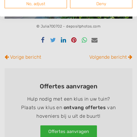
No, adjust
Deny
© Julia700702 - depositphotos.com
Delen
Delen
Delen
Delen
Delen
Delen
via
via
via
via
via
via
Facebook
Twitter
Linkedin
Pinterest
Whatsapp
email
Vorige bericht
Volgende bericht
Offertes aanvragen
Hulp nodig met een klus in uw tuin?
Plaats uw klus en
ontvang offertes
van
hoveniers bij u uit de buurt!
Offertes aanvragen