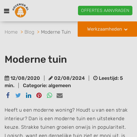
OFFERTES AANVRAGEN
Werkzaamheden
Home
Blog
Moderne Tuin
Moderne tuin
12/08/2020
|
02/08/2024
|
Leestijd: 5
min.
|
Categorie: algemeen
Delen
Delen
Delen
Delen
Delen
Delen
via
via
via
via
via
via
Facebook
Twitter
Linkedin
Pinterest
Whatsapp
email
Heeft u een moderne woning? Houdt u van een strak
interieur? Dan is een moderne tuin een uitstekende
keuze. Strakke tuinen groeien onwijs in populariteit.
Logisch, want een dergelijke tuin ziet er mooi uit, is