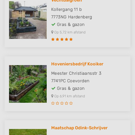
Vechtdalgroen
Kollergang 11 b
7773NG
Hardenberg
Gras & gazon
Op 5,72 km afstand
Hoveniersbedrijf Kooiker
Meester Christiaansstr 3
7741PC
Coevorden
Gras & gazon
Op 6,91 km afstand
Maatschap Odink-Schrijver