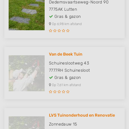
Dedemsvaartseweg-Noord 90
7775AK
Lutten
Gras & gazon
Op 6,98 km afstand
Van de Beek Tuin
Schuineslootweg 43
7777RH
Schuinesloot
Gras & gazon
Op 7,61 km afstand
LVS Tuinonderhoud en Renovatie
Zonnedauw 15