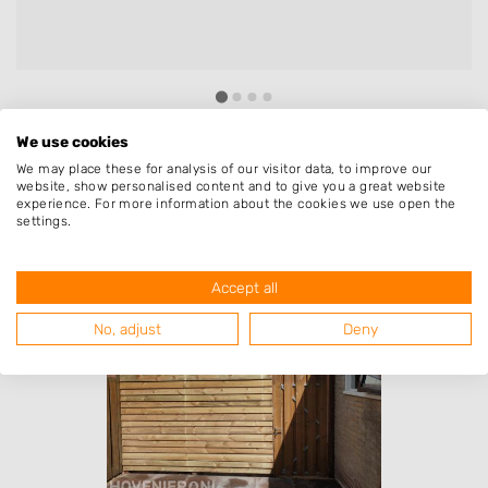
We use cookies
We may place these for analysis of our visitor data, to improve our
Resultaten van hoveniers uit de
website, show personalised content and to give you a great website
regio Ane met specialisatie
experience. For more information about the cookies we use open the
settings.
beschoeiing & damwand
Accept all
No, adjust
Deny