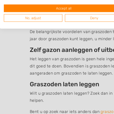
Accept all
Een overzicht van bedrijven in de omgevin
No, adjust
Deny
Graszoden leggen
De belangrijkste voordelen van graszoden te
jaar door graszoden kunt leggen, u minder 
Zelf gazon aanleggen of uit
Het leggen van graszoden is geen hele inge
dit goed te doen. Bovendien is graszoden l
aangeraden om graszoden te laten leggen.
Graszoden laten leggen
Wilt u graszoden laten leggen? Zoek dan in 
helpen.
Bent u op zoek naar iets anders dan
graszo