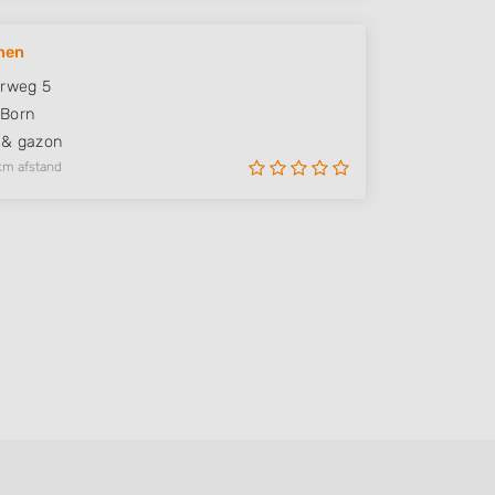
nen
erweg 5
Born
 & gazon
km afstand