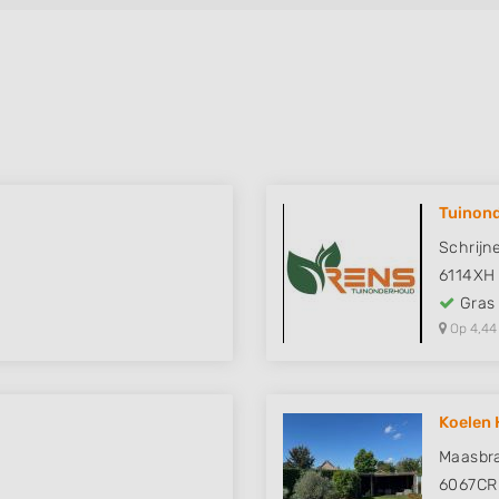
Tuinon
Schrijn
6114XH
Gras
Op 4,44
Koelen 
Maasbr
6067CR