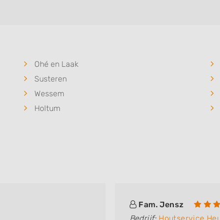
Ohé en Laak
Susteren
Wessem
Holtum
Fam. Jensz
Bedrijf:
Houtservice He