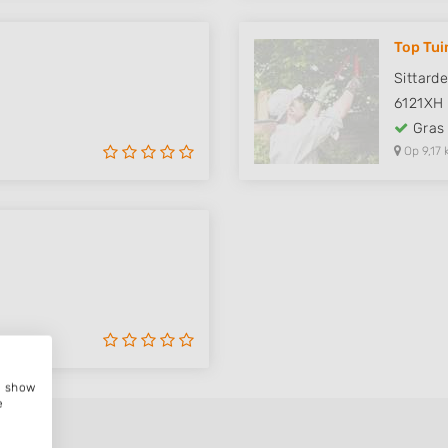
Top Tui
Sittard
6121XH
Gras
Op 9,17 
e, show
e