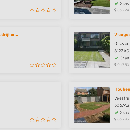
Gras
Op 7,24
rijf en..
Vleugel
Gouvern
6123AC
Gras
Op 7,50
Houben
Veestra
6067AS
Gras
Op 7,85