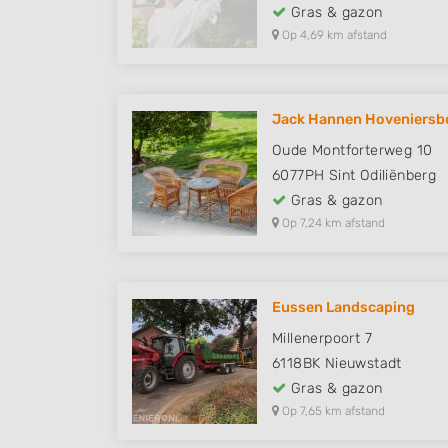
Gras & gazon
Op 4,69 km afstand
Jack Hannen Hoveniersbed
Oude Montforterweg 10
6077PH
Sint Odiliënberg
Gras & gazon
Op 7,24 km afstand
Eussen Landscaping
Millenerpoort 7
6118BK
Nieuwstadt
Gras & gazon
Op 7,65 km afstand