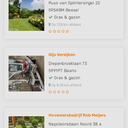
Ruys van Splintersingel 22
5954BM
Beesel
Gras & gazon
Op 7,08 km afstand
Gijs Vereijken
Diepenbroeklaan 73
5991PT
Baarlo
Gras & gazon
Op 8,38 km afstand
Hoveniersbedrijf Rob Meijers
Napoleonsbaan Noord 38 a