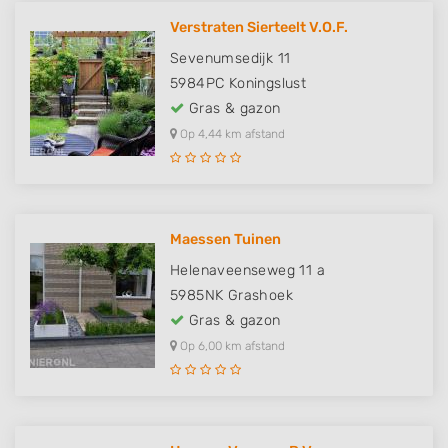
Verstraten Sierteelt V.O.F.
Sevenumsedijk 11
5984PC
Koningslust
Gras & gazon
Op 4,44 km afstand
Maessen Tuinen
Helenaveenseweg 11 a
5985NK
Grashoek
Gras & gazon
Op 6,00 km afstand