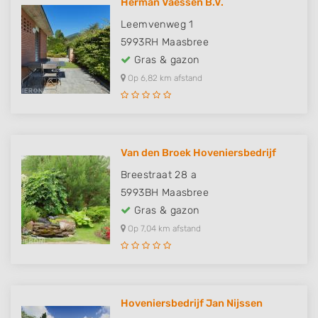
Herman Vaessen B.V.
Leemvenweg 1
5993RH
Maasbree
Gras & gazon
Op 6,82 km afstand
Van den Broek Hoveniersbedrijf
Breestraat 28 a
5993BH
Maasbree
Gras & gazon
Op 7,04 km afstand
Hoveniersbedrijf Jan Nijssen