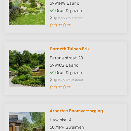
5991NW
Baarlo
Gras & gazon
Op 8,65 km afstand
Corneth Tuinen Erik
Baroniestraat 28
5991CS
Baarlo
Gras & gazon
Op 8,76 km afstand
Arbortec Boomverzorging
Hawinkel 4
6071PP
Swalmen