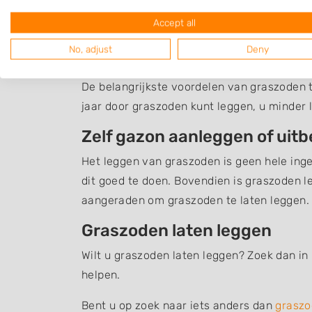
Accept all
Een overzicht van bedrijven in de omgevin
No, adjust
Deny
Graszoden leggen
De belangrijkste voordelen van graszoden te
jaar door graszoden kunt leggen, u minder 
Zelf gazon aanleggen of uit
Het leggen van graszoden is geen hele inge
dit goed te doen. Bovendien is graszoden l
aangeraden om graszoden te laten leggen.
Graszoden laten leggen
Wilt u graszoden laten leggen? Zoek dan in 
helpen.
Bent u op zoek naar iets anders dan
graszo