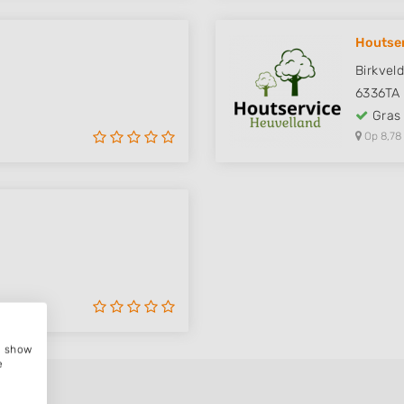
Houtser
Birkvel
6336TA
Gras
Op 8,78
e, show
e