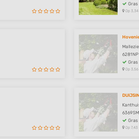
Gras
Op 3,34
Hovenie
Mallezi
6281NP
Gras
Op 3,56
DUIJSIN
Kanthui
6369S
Gras
Op 7,43