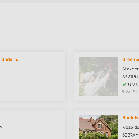
 Onderh..
Groenbe
6
Stokhe
6321PG
Gras
Op 1,99 
Bindels
A
Wezeld
6287AM