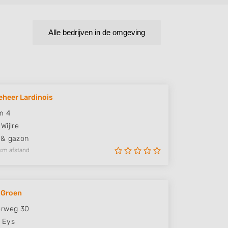
Alle bedrijven in de omgeving
heer Lardinois
m 4
Wijlre
 & gazon
km afstand
 Groen
erweg 30
Eys