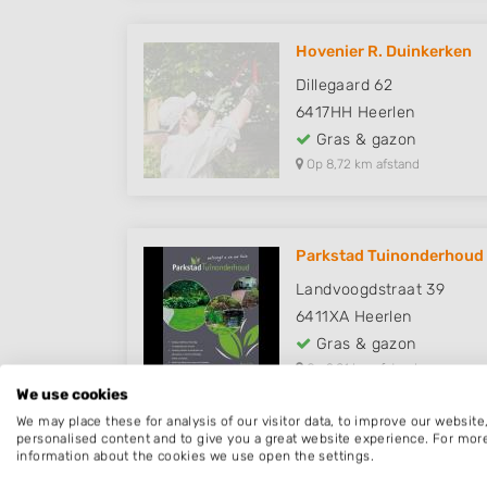
Hovenier R. Duinkerken
Dillegaard 62
6417HH
Heerlen
Gras & gazon
Op 8,72 km afstand
Parkstad Tuinonderhoud
Landvoogdstraat 39
6411XA
Heerlen
Gras & gazon
Op 9,81 km afstand
We use cookies
We may place these for analysis of our visitor data, to improve our websit
personalised content and to give you a great website experience. For mor
information about the cookies we use open the settings.
Graszoden Gulpen