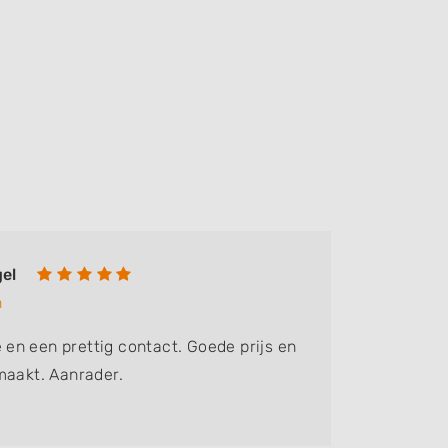
el
Georg
n
Bedrijf:
R
ie en een prettig contact. Goede prijs en
Reageert
maakt. Aanrader.