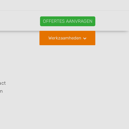
OFFERTES AANVRAGEN
Werkzaamheden
act
en