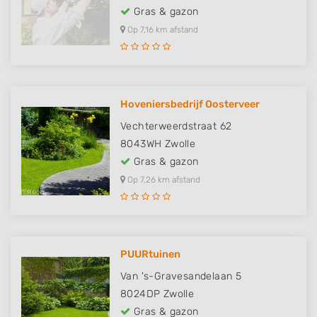
Gras & gazon
Op 7,16 km afstand
Hoveniersbedrijf Oosterveer
Vechterweerdstraat 62
8043WH
Zwolle
Gras & gazon
Op 7,26 km afstand
PUURtuinen
Van 's-Gravesandelaan 5
8024DP
Zwolle
Gras & gazon