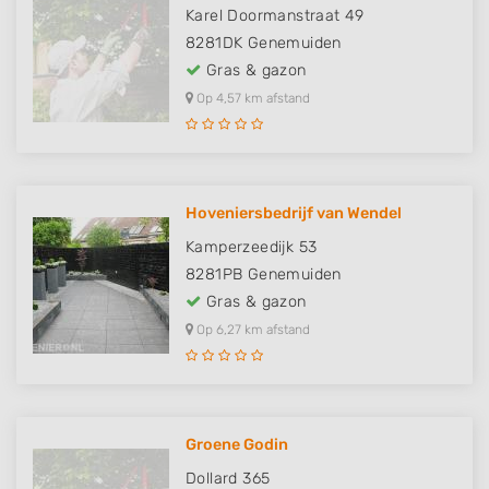
Karel Doormanstraat 49
8281DK
Genemuiden
Gras & gazon
Op 4,57 km afstand
Hoveniersbedrijf van Wendel
Kamperzeedijk 53
8281PB
Genemuiden
Gras & gazon
Op 6,27 km afstand
Groene Godin
Dollard 365