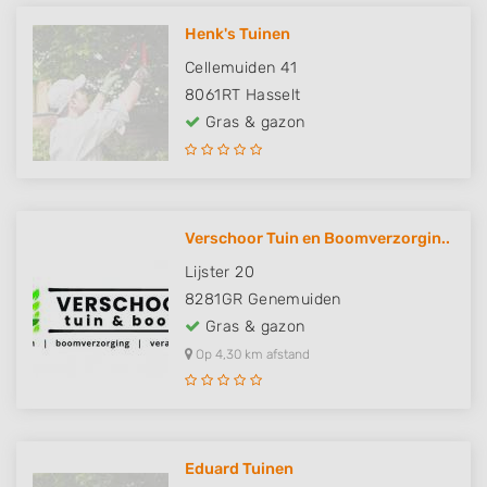
Henk's Tuinen
Cellemuiden 41
8061RT
Hasselt
Gras & gazon
Verschoor Tuin en Boomverzorgin..
Lijster 20
8281GR
Genemuiden
Gras & gazon
Op 4,30 km afstand
Eduard Tuinen