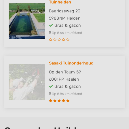
Tuinhelden
Baarloseweg 20
5988NM
Helden
Gras & gazon
Op 8,66 km afstand
Sasaki Tuinonderhoud
Op den Toum 59
6081PP
Haelen
Gras & gazon
Op 8,86 km afstand