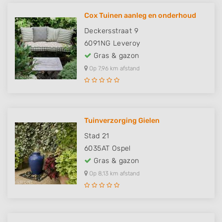
Cox Tuinen aanleg en onderhoud
Deckersstraat 9
6091NG
Leveroy
Gras & gazon
Op 7,96 km afstand
Tuinverzorging Gielen
Stad 21
6035AT
Ospel
Gras & gazon
Op 8,13 km afstand