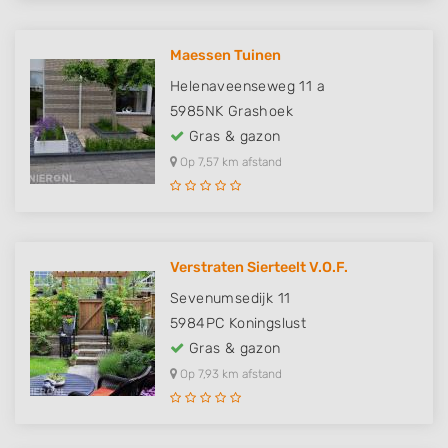
Maessen Tuinen
Helenaveenseweg 11 a
5985NK
Grashoek
Gras & gazon
Op 7,57 km afstand
Verstraten Sierteelt V.O.F.
Sevenumsedijk 11
5984PC
Koningslust
Gras & gazon
Op 7,93 km afstand