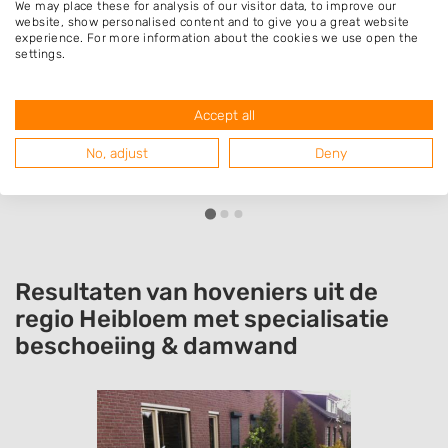
We may place these for analysis of our visitor data, to improve our
Gert Verbrugghen
website, show personalised content and to give you a great website
experience. For more information about the cookies we use open the
Bedrijf:
Sasaki Tuinonderhoud
settings.
Kei levert ontzettend goed werk. Hij werkt
Accept all
hard, maar ook heel precies. Hij is zeer
vriendelijk en denkt mee. Ik hoop dat ik hem
No, adjust
Deny
nog lang kan inschakelen om te helpen, want
het is de beste tuinhulp die ik ooit heb gehad!
Resultaten van hoveniers uit de
regio Heibloem met specialisatie
beschoeiing & damwand