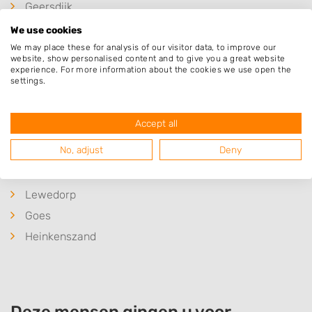
Geersdijk
Wolphaartsdijk
We use cookies
Wissenkerke
We may place these for analysis of our visitor data, to improve our
website, show personalised content and to give you a great website
Colijnsplaat
experience. For more information about the cookies we use open the
settings.
Kats
Kamperland
Accept all
Wilhelminadorp
No, adjust
Deny
's-Heer Hendrikskinderen
's-Heer Arendskerke
Lewedorp
Goes
Heinkenszand