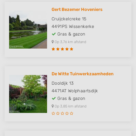
Gert Bezemer Hoveniers
Cruijckelcreke 15
4491PS
Wissenkerke
Gras & gazon
Op 3,76 km afstand
De Witte Tuinwerkzaamheden
Dooldijk 13
4471AT
Wolphaartsdijk
Gras & gazon
Op 3,85 km afstand