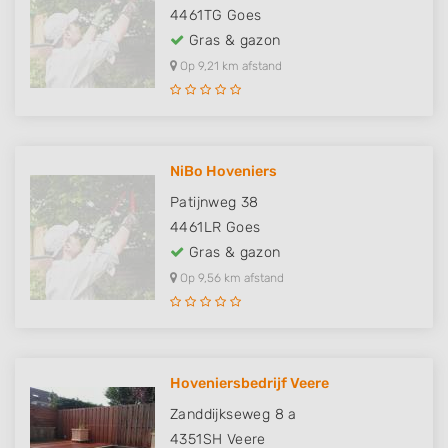
4461TG
Goes
Gras & gazon
Op 9,21 km afstand
NiBo Hoveniers
Patijnweg 38
4461LR
Goes
Gras & gazon
Op 9,56 km afstand
Hoveniersbedrijf Veere
Zanddijkseweg 8 a
4351SH
Veere