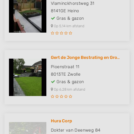
Vlaminckhorstweg 31
8141GE
Heino
Gras & gazon
Op 5,14 km afstand
Gert de Jonge Bestrating en Gro..
Pioenstraat 11
8013TE
Zwolle
Gras & gazon
Op 6,28 km afstand
Hura Corp
Dokter van Deenweg 84