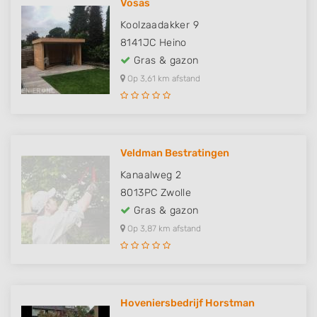
Vosas
Koolzaadakker 9
8141JC
Heino
Gras & gazon
Op 3,61 km afstand
Veldman Bestratingen
Kanaalweg 2
8013PC
Zwolle
Gras & gazon
Op 3,87 km afstand
Hoveniersbedrijf Horstman