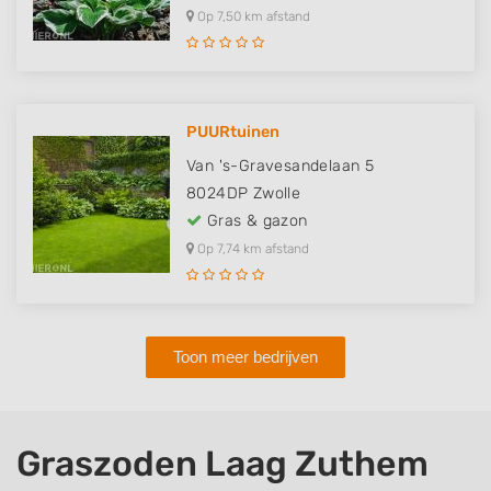
Op 7,50 km afstand
PUURtuinen
Van 's-Gravesandelaan 5
8024DP
Zwolle
Gras & gazon
Op 7,74 km afstand
Toon meer bedrijven
Graszoden Laag Zuthem