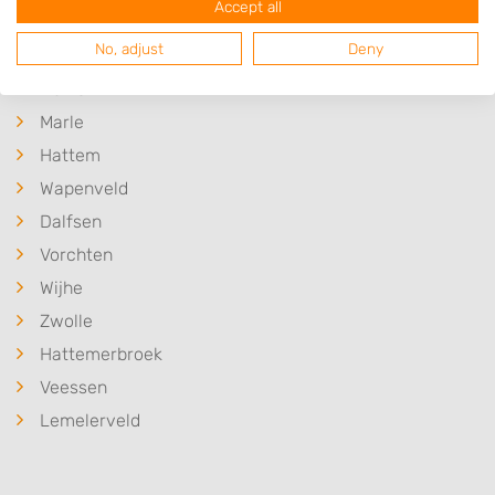
Accept all
Plaatsen in de buurt
No, adjust
Deny
Lierderholthuis
Heino
Marle
Hattem
Wapenveld
Dalfsen
Vorchten
Wijhe
Zwolle
Hattemerbroek
Veessen
Lemelerveld