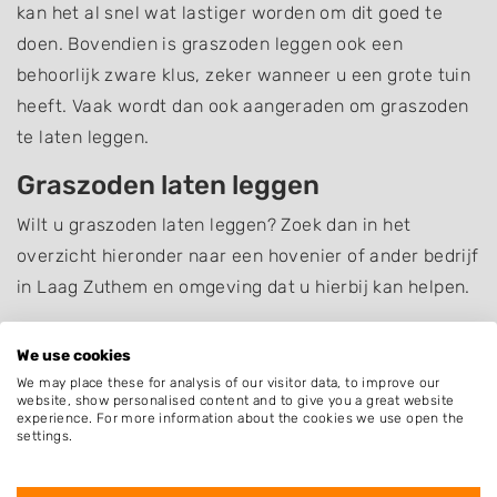
kan het al snel wat lastiger worden om dit goed te
doen. Bovendien is graszoden leggen ook een
behoorlijk zware klus, zeker wanneer u een grote tuin
heeft. Vaak wordt dan ook aangeraden om graszoden
te laten leggen.
Graszoden laten leggen
Wilt u graszoden laten leggen? Zoek dan in het
overzicht hieronder naar een hovenier of ander bedrijf
in Laag Zuthem en omgeving dat u hierbij kan helpen.
Bent u op zoek naar iets anders dan
graszoden
We use cookies
leggen
? Kijk dan eens op het overzicht van alle
We may place these for analysis of our visitor data, to improve our
hoveniers en andere bedrijven in
Laag Zuthem
.
website, show personalised content and to give you a great website
experience. For more information about the cookies we use open the
settings.